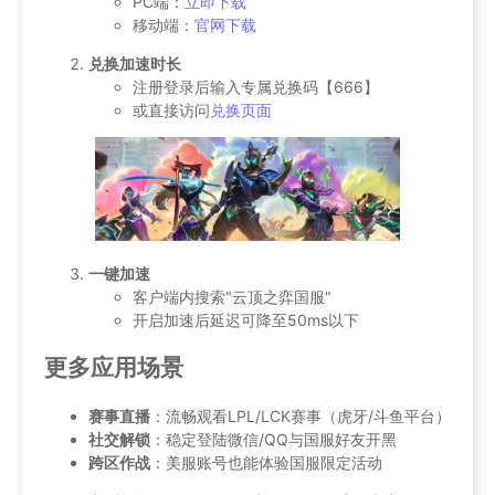
PC端：
立即下载
移动端：
官网下载
兑换加速时长
注册登录后输入专属兑换码【666】
或直接访问
兑换页面
一键加速
客户端内搜索"云顶之弈国服"
开启加速后延迟可降至50ms以下
更多应用场景
赛事直播
：流畅观看LPL/LCK赛事（虎牙/斗鱼平台）
社交解锁
：稳定登陆微信/QQ与国服好友开黑
跨区作战
：美服账号也能体验国服限定活动