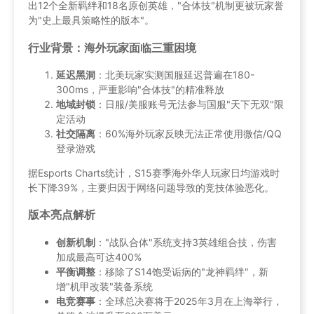
出12个全新羁绊和18名原创英雄，"合体技"机制更被玩家誉
为"史上最具策略性的版本"。
行业背景：海外玩家面临三重困境
延迟黑洞
：北美玩家实测国服延迟普遍在180-
300ms，严重影响"合体技"的精准释放
地域封锁
：日服/美服账号无法参与国服"天下无双"限
定活动
社交隔离
：60%海外玩家反映无法正常使用微信/QQ
登录游戏
据Esports Charts统计，S15赛季海外华人玩家日均游戏时
长下降39%，主要归因于网络问题导致的竞技体验恶化。
版本亮点解析
创新机制
："战队合体"系统支持3英雄组合技，伤害
加成最高可达400%
平衡调整
：移除了S14饱受诟病的"龙神羁绊"，新
增"机甲改装"装备系统
电竞赛事
：全球总决赛将于2025年3月在上海举行，