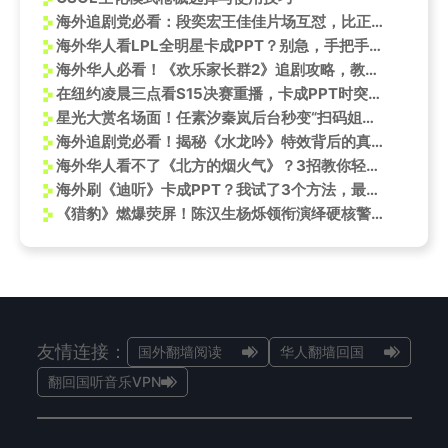
海外追剧党必看：段奕宏王佳佳片场互怼，比正剧还精彩！
海外华人看LPL全明星卡成PPT？别急，手把手教你解锁高清流畅观赛体验
海外华人必看！《欢乐家长群2》追剧攻略，教你如何突破地区限制看全集
在纽约凌晨三点看S15决赛重播，卡成PPT时突然懂了：海外华人的电竞热情有多难
星光大赏名场面！任素汐秦岚后台秒变“扫码姐妹花”，网友：求合作！
海外追剧党必看！揭秘《水龙吟》特效背后的真实拍摄现场
海外华人看不了《北方的烟火气》？3招教你轻松解锁国内热门短视频
海外刷《迪听》卡成PPT？我试了3个方法，最后那个秒开无延迟
《猎豹》燃爆荧屏！陈汉生杨烁领衔演绎硬核警匪对决，海外追剧党必看
友情连接：
国外翻墙阅读
华人翻墙回国
翻回国听音乐VPN