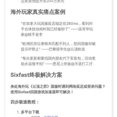
总奖金池提升至200万美元
海外玩家真实痛点案例
"在加拿大玩国服延迟稳定在280ms，看到对
手合体技动画时我已经被秒了" ——温哥华玩
家@棋手老李
"欧洲区排位赛根本匹配不到人，想回国服却被
提示IP禁止" ——巴黎留学生@云顶欧皇
"每次更新都要找国内朋友代下安装包，活动奖
励永远慢半拍" ——悉尼上班族@天选打工仔
Sixfast终极解决方案
身处海外玩《云顶之弈》国服时遇到网络延迟或登录问题？
使用Sixfast回国游戏加速器即可解决！
四步极速教程：
多平台下载