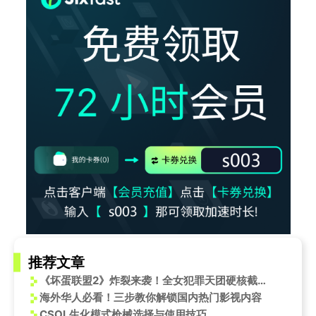
推荐文章
《坏蛋联盟2》炸裂来袭！全女犯罪天团硬核截胡，这次玩得比第一部还野！
海外华人必看！三步教你解锁国内热门影视内容
CSOL生化模式枪械选择与使用技巧