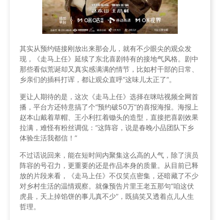
其实从预约链接刚放出来那会儿，就有不少眼尖的观众发
现，《走马上任》延续了东北喜剧特有的接地气风格。剧中
那些看似荒诞却又真实感满满的情节，比如村干部的日常、
乡亲们的插科打诨，都让观众直呼“这味儿太正了”。
更让人期待的是，这次《走马上任》选择在咪咕视频全网首
播，平台方还特意搞了个“预约破50万”的喜报海报。海报上
赵本山戴着草帽、王小利扛着锄头的造型，直接把喜剧效果
拉满，难怪有粉丝调侃：“这阵容，说是春晚小品团队下乡
体验生活我都信！”
不过话说回来，能在短时间内聚集这么高的人气，除了演员
阵容的号召力，更重要的还是作品本身的质量。从目前已释
放的片段来看，《走马上任》不仅笑点密集，还暗藏了不少
对乡村生活的温情观察。就像预告片里王老五那句“咱这伏
虎县，天上掉馅饼的事儿真不少”，既搞笑又透着点儿人生
哲理。