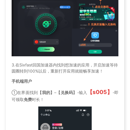
3.在Sixfast回国加速器内找到想加速的应用，开启加速等待
圆圈转到100%以后，重新打开应用就能畅享加速！
手机端用户
【s005】
①在界面找到
【我的】
–
【兑换码】
-输入
-即
可领取
免费
时长！