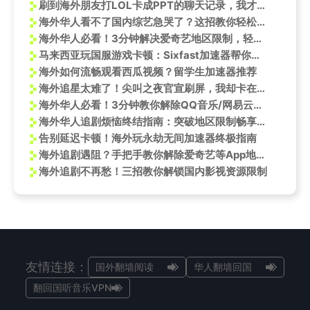
刷到海外朋友打LOL卡成PPT的聊天记录，我才发现：原来每个国服玩家都是隐藏的网速测试员
海外华人看不了国内综艺急哭了？这招教你轻松解锁《喜剧之王单口季》
海外华人必看！3分钟解决爱奇艺地区限制，轻松追《喜剧之王单口季2》
马来西亚玩国服游戏卡顿：Sixfast加速器帮你轻松解决
海外如何流畅观看西瓜视频？留学生加速器推荐
海外追星太难了！尖叫之夜官宣刷屏，我却卡在加载圈里急得跺脚
海外华人必看！3分钟教你解除QQ音乐/网易云地区限制，灰歌单秒变亮
海外华人追剧烦恼终结指南：突破地区限制畅享《水龙吟》东方美学盛宴
告别延迟卡顿！海外玩永劫无间加速器终极指南
海外追剧遇阻？手把手教你解除爱奇艺等App地区限制，轻松看《匿杀》
海外追剧不再愁！三招教你解锁国内影视资源限制
友情连接：
国外翻墙阅读
华人翻墙回国
翻回国听音乐VPN