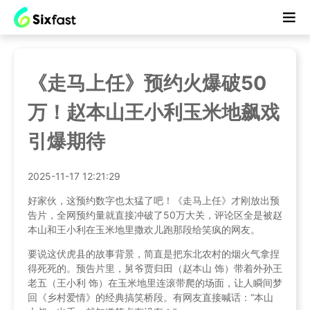
《走马上任》预约火爆破50
万！赵本山王小利玉米地飙戏
引爆期待
2025-11-17 12:21:29
好家伙，这预约数字也太猛了吧！《走马上任》才刚放出预
告片，全网预约量就直接冲破了50万大关，评论区全是被赵
本山和王小利在玉米地里撒欢儿跑那段给笑疯的网友。
要说这伏虎县的故事背景，简直是把东北农村的烟火气拿捏
得死死的。预告片里，舅爷贾归田（赵本山 饰）带着外孙王
老五（王小利 饰）在玉米地里连滚带爬的场面，让人瞬间梦
回《乡村爱情》的经典搞笑桥段。有网友直接喊话：“本山