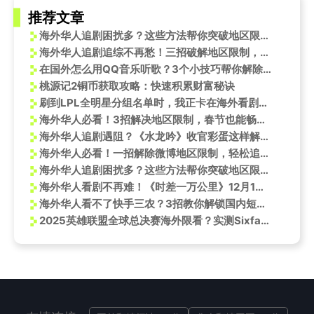
推荐文章
海外华人追剧困扰多？这些方法帮你突破地区限制畅享国产影视
海外华人追剧追综不再愁！三招破解地区限制，B站海影节圆桌会谈带你揭秘动画幕后
在国外怎么用QQ音乐听歌？3个小技巧帮你解除海外限制
桃源记2铜币获取攻略：快速积累财富秘诀
刷到LPL全明星分组名单时，我正卡在海外看剧的转圈圈里——突然就懂了什么叫‘看得见摸不着’的痛
海外华人必看！3招解决地区限制，春节也能畅听刘宇宁《过年的歌》
海外华人追剧遇阻？《水龙吟》收官彩蛋这样解锁，告别卡顿与地区限制
海外华人必看！一招解除微博地区限制，轻松追《新说唱2025》严浩翔严选现场
海外华人追剧困扰多？这些方法帮你突破地区限制流畅观看国产影视
海外华人看剧不再难！《时差一万公里》12月1日开播，这份追剧攻略请收好
海外华人看不了快手三农？3招教你解锁国内短视频，村花老赵婆子真实生活触手可及
2025英雄联盟全球总决赛海外限看？实测Sixfast一键解锁LPL赛事直播！