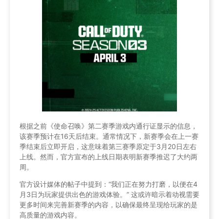
根据之前《使命召唤》第二赛季游戏内通行证显示的信息，
该赛季预计在16天后结束。通常情况下，新赛季会在上一赛
季结束后立即开启，这意味着第三赛季原定于3月20日左右
上线。然而，官方宣布的上线日期表明新赛季推迟了大约两
周。
官方设计媒体的帖子中提到：“我们正在努力打磨，以便在4
月3日为玩家提供出色的游戏体验。” 这或许暗示着动视需要
更多时间来完善新赛季的内容，以确保最终呈现给玩家的是
高质量的游戏内容。