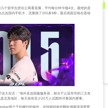
和几个留学生挤在公寓看直播，平均每分钟卡顿4次。最绝的是
点连国内手机卡，流量烧了200多MB，最后画面定格在基地
才说大实话："海外直连国服服务器，相当于让温哥华的三文鱼
光是北美地区，每天就有至少20万人试图跨洋看国内赛事。
climber那个千钧横扫的操作，连技能特效的颗粒感都清清楚楚。