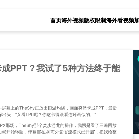
首页
海外视频版权限制
海外看视频
成PPT？我试了5种方法终于能
屏幕上的TheShy正放出恒温灼烧，画面突然卡成PPT，最后
缝探出头："又看LPL呢？你这卡得跟看连环画似的。"
FPX那场，TheShy那个焚步游龙的操作，我愣是看了三遍回放
就开始转圈，弹幕都在刷‘海外党省流模式已开启’，把我给整