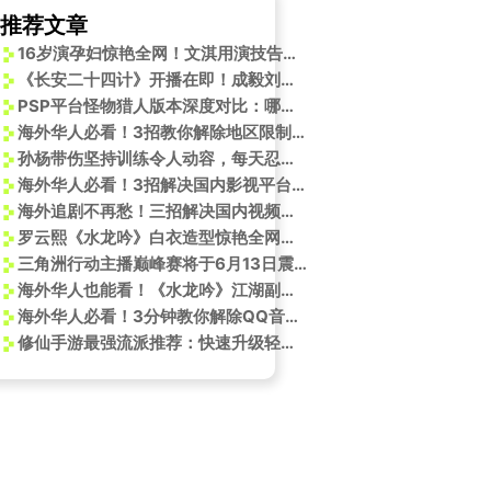
推荐文章
16岁演孕妇惊艳全网！文淇用演技告诉你什么叫天赋异禀
《长安二十四计》开播在即！成毅刘奕君王劲松同台飙戏，剧情高能反转不断
PSP平台怪物猎人版本深度对比：哪个版本最值得玩？
海外华人必看！3招教你解除地区限制，轻松追《日掛中天》辛芷蕾新剧
孙杨带伤坚持训练令人动容，每天忍痛下水背后藏着这些故事
海外华人必看！3招解决国内影视平台地区限制，追《守护者们》不再卡顿
海外追剧不再愁！三招解决国内视频平台地区限制和卡顿问题
罗云熙《水龙吟》白衣造型惊艳全网！海外追剧党必看解锁攻略
三角洲行动主播巅峰赛将于6月13日震撼开赛！海外如何流畅看直播？
海外华人也能看！《水龙吟》江湖副本开启，沉浸式玄侠体验来袭
海外华人必看！3分钟教你解除QQ音乐地区限制，歌单变灰/无法登录全解决
修仙手游最强流派推荐：快速升级轻松飞升！