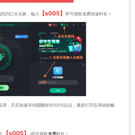
【s005】
端找到口令兑换，输入
即可领取免费加速时长！
速的应用，开启加速等待圆圈转到100%以后，重新打开应用就能畅
【s005】
入
-即可领取
免费
时长！