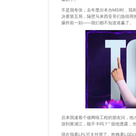
不是我夸张，去年墨尔本办MSI时，我
决赛第五局，隔壁马来西亚哥们急得用热
爆炸前一刻——我们都不知道谁赢了。
后来我逮着个做网络工程的朋友问，他
游到黄浦江，能不卡吗？" 据他透露，
现在我看LPL可太丝滑了。昨晚看LGD