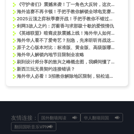
《守护者们》震撼来袭！丁一角色大反转，这次换他来守护世界
海外追赛不再卡顿！手把手教你解锁全球电竞赛事观看限制
2025云顶之弈秋季赛开战！手把手教你不错过任何精彩对决
剑网3故人之约：厉蘅香与求那跋十歇的爱恨情仇
《英雄联盟》暗裔皮肤震撼上线！海外华人如何突破地区限制畅玩新内容？
海外华人看不了爱奇艺？别急，先来听听肖战这首燃爆了的《得闲谨制》！
原子之心版本对比：标准版、黄金版、高级版哪个更值得入手？
海外华人解锁内地节目限制全攻略
刷到设计师分享的敖兴之峰概念图，我瞬间懂了海外党看国服直播时那种抓心挠肝的痛
新西兰玩无畏契约连接错误？
海外华人必看！3招教你解除地区限制，轻松追《欢乐家长群2》
友情连接：
国外翻墙阅读
华人翻墙回国
翻回国听音乐VPN