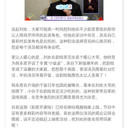
说起刘欢，大家可能第一时间想到他在不少剧里塑造的那些
让人恨得牙痒痒的反派角色。但他在采访中坦言，其实自己
最初对反派角色是抗拒的。这种职业选择背后的心路历程，
想必每个演员都深有体会吧。
更让人暖心的是，刘欢在剧组里完全是个暖心大哥。他特意
为韩东君开设了专属“小饭桌”，亲自下厨做涮羊肉，把剧组
变成了温馨的大家庭。想想那个画面，资深演员围着灶台忙
活，年轻演员等着开饭，这剧组氛围也太让人羡慕了！
韩东君在片场的干饭日常也因此被曝光，看来在刘欢大哥的
投喂下，小伙子在剧组肯定没少吃好的。这种前辈带后辈的
温情画面，在竞争激烈的演艺圈里显得尤为珍贵。
目前这期《剧星开麦啦》已经在咪咕视频独家上线，节目中
还有更多精彩内容等待发掘。喜欢这两位演员的观众记得去
围观，说不定还能赶上抽奖活动，把刘欢的签名照带回家
呢！