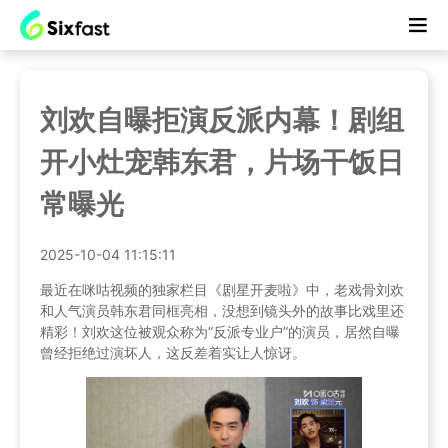
刘欢自曝拒演反派内幕！剧组
开小灶宠韩东君，片场干饭日
常曝光
2025-10-04 11:15:11
最近在咪咕视频的独家栏目《剧星开麦啦》中，老戏骨刘欢
和人气演员韩东君同框亮相，没想到镜头外的故事比戏里还
精彩！刘欢这位被观众称为“反派专业户”的演员，居然自曝
曾经拒绝过演坏人，这反差着实让人惊讶。