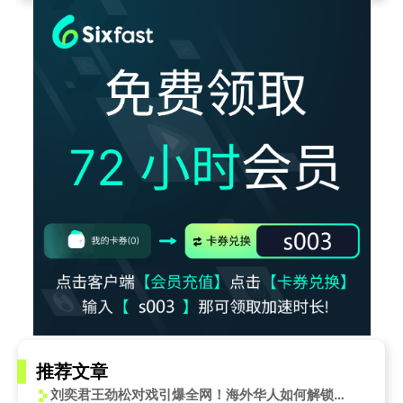
推荐文章
刘奕君王劲松对戏引爆全网！海外华人如何解锁《烈焰》追剧无阻？