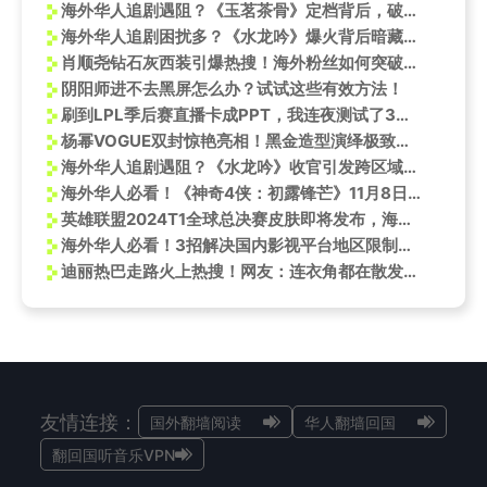
海外华人追剧遇阻？《玉茗茶骨》定档背后，破解地区限制的实用指南
海外华人追剧困扰多？《水龙吟》爆火背后暗藏这些播放难题
肖顺尧钻石灰西装引爆热搜！海外粉丝如何突破限制追星不卡顿？
阴阳师进不去黑屏怎么办？试试这些有效方法！
刷到LPL季后赛直播卡成PPT，我连夜测试了3款加速器，终于找到海外看国服不转圈的方法
杨幂VOGUE双封惊艳亮相！黑金造型演绎极致时尚表现力，海外粉丝直呼看不了
海外华人追剧遇阻？《水龙吟》收官引发跨区域观看难题深度解析
海外华人必看！《神奇4侠：初露锋芒》11月8日上线，教你如何解锁地区限制畅享超英盛宴
英雄联盟2024T1全球总决赛皮肤即将发布，海外怎么玩英雄联盟国服？
海外华人必看！3招解决国内影视平台地区限制，轻松追《LPL》直播不卡顿
迪丽热巴走路火上热搜！网友：连衣角都在散发美女气场，这慵懒感绝了
友情连接：
国外翻墙阅读
华人翻墙回国
翻回国听音乐VPN