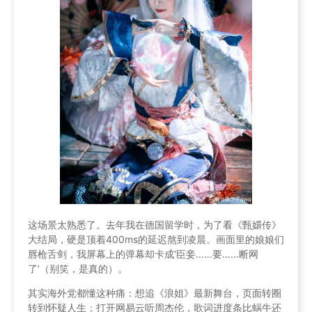
这场景太熟悉了。去年我在德国留学时，为了看《甄嬛传》
大结局，硬是顶着400ms的延迟熬到凌晨。画面里的娘娘们
唇枪舌剑，我屏幕上的弹幕却卡成‘臣妾……要……断网
了’（别笑，是真的）。
其实海外党都懂这种痛：想追《浪姐》最新舞台，页面转圈
转到怀疑人生；打开网易云听周杰伦，歌词进度条比蜗牛还