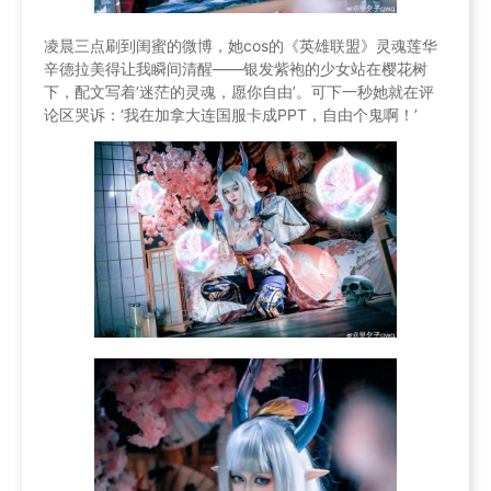
凌晨三点刷到闺蜜的微博，她cos的《英雄联盟》灵魂莲华
辛德拉美得让我瞬间清醒——银发紫袍的少女站在樱花树
下，配文写着‘迷茫的灵魂，愿你自由’。可下一秒她就在评
论区哭诉：‘我在加拿大连国服卡成PPT，自由个鬼啊！’