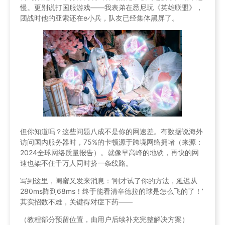
慢。更别说打国服游戏——我表弟在悉尼玩《英雄联盟》，
团战时他的亚索还在e小兵，队友已经集体黑屏了。
但你知道吗？这些问题八成不是你的网速差。有数据说海外
访问国内服务器时，75%的卡顿源于跨境网络拥堵（来源：
2024全球网络质量报告）。就像早高峰的地铁，再快的网
速也架不住千万人同时挤一条线路。
写到这里，闺蜜又发来消息：‘刚才试了你的方法，延迟从
280ms降到68ms！终于能看清辛德拉的球是怎么飞的了！’
其实招数不难，关键得对症下药——
（教程部分预留位置，由用户后续补充完整解决方案）