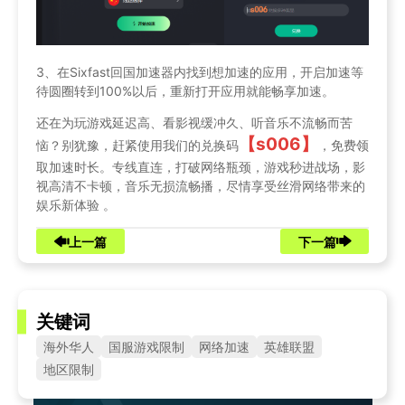
3、在Sixfast回国加速器内找到想加速的应用，开启加速等
待圆圈转到100%以后，重新打开应用就能畅享加速。
还在为玩游戏延迟高、看影视缓冲久、听音乐不流畅而苦
【s006】
恼？别犹豫，赶紧使用我们的兑换码
，免费领
取加速时长。专线直连，打破网络瓶颈，游戏秒进战场，影
视高清不卡顿，音乐无损流畅播，尽情享受丝滑网络带来的
娱乐新体验 。
上一篇
下一篇
关键词
海外华人
国服游戏限制
网络加速
英雄联盟
地区限制