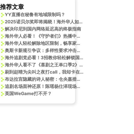
推荐文章
YY直播在秘鲁有地域限制吗？
2025诺贝尔奖即将揭晓！海外华人如何突破地区限制观看B站独家直播
解决印尼到国内网络延迟高的终极指南
海外华人必看！《守护者们》热播中，教你如何突破地区限制追剧不卡顿
海外华人轻松解除地区限制，畅享家乡影视音乐综艺全攻略
奥斯卡新规引争议：多样性要求冲击最佳影片评选
海外追剧党必看！3招教你轻松解锁国内影视平台限制
海外华人看不了《喜剧之王单口季2》？3招教你破解地区限制，笑点不延迟！
刷到赵晴为尖叫之夜打call，我却卡在加载圈圈里：海外党看国内视频的痛，谁懂啊
布达拉宫隐藏的诗人秘密：仓央嘉措寝宫千尊佛像守护百年时光
追剧名场面神还原！陈瑶杨仕泽现场互动甜度爆表，这些细节你发现了吗？
英国WeGame打不开？