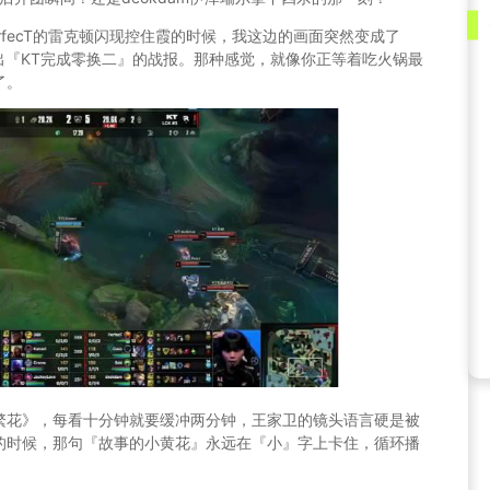
rfecT的雷克顿闪现控住霞的时候，我这边的画面突然变成了
出『KT完成零换二』的战报。那种感觉，就像你正等着吃火锅最
了。
繁花》，每看十分钟就要缓冲两分钟，王家卫的镜头语言硬是被
的时候，那句『故事的小黄花』永远在『小』字上卡住，循环播