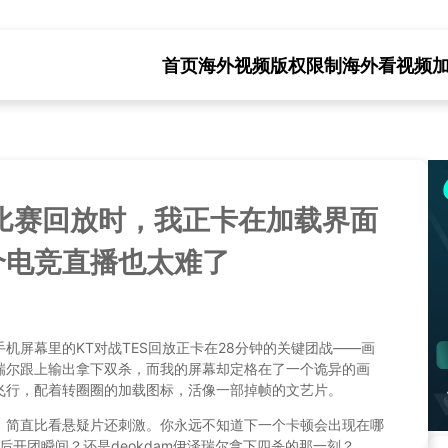
首页
海外视频版权限制
海外看视频
的比赛回放时，我正卡在加载界面
个电竞直播也太难了
机屏幕里的KT对战TES回放正卡在28分钟的关键团战——画
瑞尔跟上输出拿下双杀，而我的屏幕却定格在了一个诡异的画
飞行，配着转圈圈的加载图标，活像一部掉帧的文艺片。
，简直比看悬疑片还刺激。你永远不知道下一个卡顿会出现在哪
绕后开团瞬间？还是deokdam伊泽瑞尔拿下四杀的那一刻？