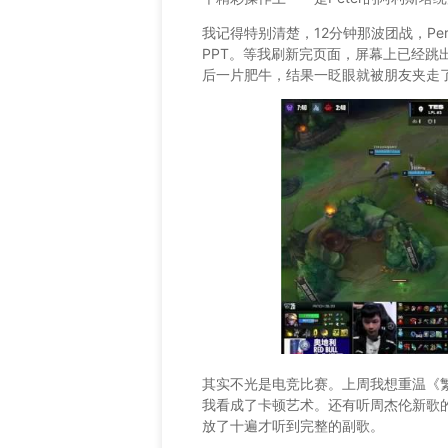
我记得特别清楚，12分钟那波团战，Pe
PPT。等我刷新完页面，屏幕上已经跳
后一片肥牛，结果一眨眼就被朋友夹走
其实不光是电竞比赛。上周我想重温《
我看成了卡顿艺术。还有听周杰伦新歌
放了十遍才听到完整的副歌。