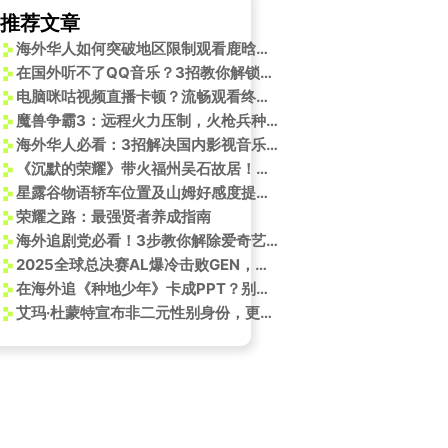
推荐文章
海外华人如何突破地区限制观看鹿晗演唱会？实用解决方案来了
在国外听不了QQ音乐？3招教你解锁《新说唱》21强选手歌单！
电脑咪咕视频直播卡顿？流畅观看终极指南
魔兽争霸3：远程火力压制，火枪兵种深度解析
海外华人必看：3招解决国内影视音乐地区限制，不再错过重要内容
《沉默的荣耀》带火福州吴石故居！探秘红色打卡地背后的故事
星露谷物语轿车位置及山姆好感度提升攻略
荣耀之路：最强贤者养成指南
海外追剧党必看！3步教你解除爱奇艺地区限制，不错过任何爆款新剧
2025全球总决赛AL爆冷击败GEN，海外观赛卡顿？Sixfast一键解锁LOL赛事直播
在海外追《种地少年》卡成PPT？别急，这可能是你离家乡综艺最近的一次
艾玛·杜蒙特宣布非二元性别身份，更名尼克·杜蒙特