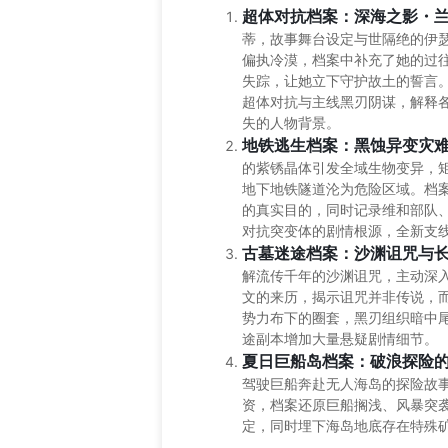
超体对抗档案：深海之影・
蒂，故事舞台设定与世隔绝的伊
偏执冷漠，档案中补充了她的过
失踪，让她立下守护故土的誓言
超体对抗与主线黑刃阴谋，解释
失的人物背景。
地铁逃生档案：黑蚀异变灾
的紫锈晶体引发全域生物变异，
地下地铁隧道沦为危险区域。档案
的真实目的，同时记录维和部队
对抗突变体的剧情根源，全新支
古墓迷途档案：沙渊诅咒与
解流传千年的沙渊诅咒，主动深
文的来历，揭示诅咒并非传说，
势力布下的圈套，黑刃组织暗中
途副本增加大量悬疑剧情细节。
夏日巨船岛档案：破浪探险
驾驶巨船奔赴无人海岛的探险故
资，档案还原巨船搁浅、风暴突
定，同时埋下海岛地底存在特殊