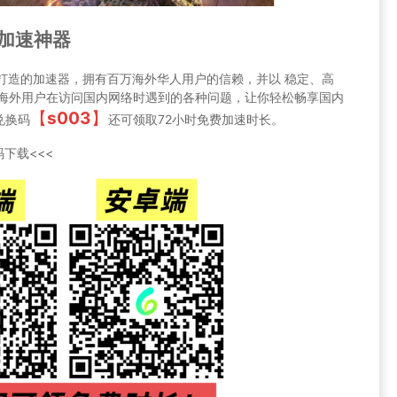
外加速神器
华人打造的加速器，拥有百万海外华人用户的信赖，并以 稳定、高
决海外用户在访问国内网络时遇到的各种问题，让你轻松畅享国内
【
s003
】
兑换码
还可领取72小时免费加速时长。
下载<<<