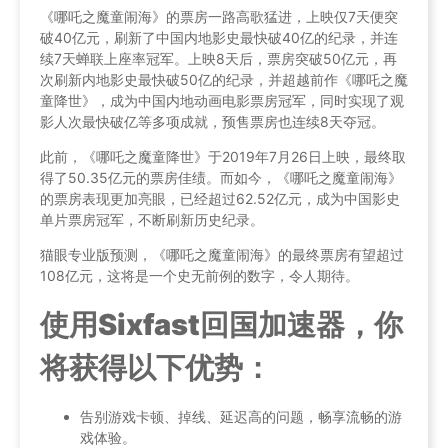
《哪吒之魔童闹海》的票房一路高歌猛进，上映仅7天便突
破40亿元，刷新了中国内地影史最快破40亿的纪录，并连
续7天蝉联上座率冠军。上映8天后，票房突破50亿元，再
次刷新内地影史最快破50亿的纪录，并超越前作《哪吒之魔
童降世》，成为中国内地动画电影票房冠军，同时实现了观
影人次最快破亿等多项成就，预售票房也连续8天夺冠。
此前，《哪吒之魔童降世》于2019年7月26日上映，最终取
得了50.35亿元的票房佳绩。而如今，《哪吒之魔童闹海》
的票房表现更加亮眼，已经超过62.52亿元，成为中国影史
单片票房冠军，不断刷新历史纪录。
猫眼专业版预测，《哪吒之魔童闹海》的最终票房有望超过
108亿元，这将是一个史无前例的数字，令人期待。
使用Sixfast回国加速器，你
将获得以下优势：
告别游戏卡顿、掉线、延迟高的问题，畅享流畅的游
戏体验。