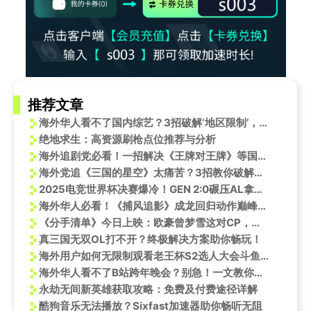
推荐文章
海外华人看不了国内综艺？3招破解‘地区限制’，追剧不再卡成PPT
绝地求生：高资源刷枪点位推荐与分析
海外追剧党必看！一招解决《王牌对王牌》等国内综艺播放限制
海外党追《三国的星空》太痛苦？3招教你破解地区限制，高清追剧无压力！
2025电竞世界杯决赛爆冷！GEN 2:0碾压AL拿赛点，海外华人如何突破地区限制看直播？
海外华人必看！《捕风追影》成龙回归动作巅峰，教你如何突破地区限制抢先看
《分手清单》今日上映：欧豪曾梦雪这对CP，用最疯的方式说爱你
真三国无双OL打不开？终极解决方案助你畅玩！
海外用户如何无限制观看老王杯S2选人大会斗鱼直播？
海外华人看不了B站跨年晚会？别急！一文教你如何解锁2025最美的夜
永劫无间新英雄获取攻略：免费及付费途径详解
酷狗音乐无法播放？Sixfast加速器助你畅听无阻