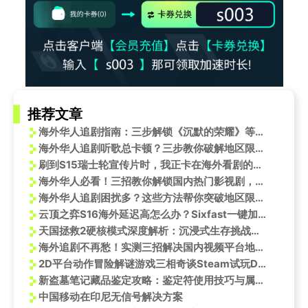
推荐文章
海外华人追剧指南：三步解锁《沉默的荣耀》等国内热播剧
海外华人追剧听歌总卡顿？三步教你破解地区限制，国风舞台随时看
刷到S15瑞士轮宣传片时，我正卡在海外看剧的加载页面——突然想起当年追比赛的日子
海外华人必看！三招教你解锁国内热门影视剧，告别播放限制烦恼
海外华人追剧困扰多？这些方法帮你突破地区限制畅享国内影视资源
云顶之弈S16海外延迟高怎么办？Sixfast一键加速解锁国服新赛季
天国拯救2硬核模式深度解析：沉浸式生存挑战全面升级
海外追剧不再愁！实测三招解决国内视频平台地区限制与卡顿问题
2D平台动作冒险解谜游戏三相奇谈Steam试玩Demo上线！
新盗墓笔记藏品鉴定攻略：鉴定符使用技巧与属性提升指南
中国移动在印尼无信号解决方案