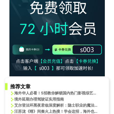
推荐文章
海外华人必看！5招教你解锁国内热门影视综艺，告别播放限制困扰
境外延期办理驾驶证实用指南
艾尔登法环黑夜君临深度解析：隐士职业的魔法奥秘与战斗艺术
汪苏泷《晴》间奏火上热搜！学会这招，海外也能丝滑循环“神级旋律”