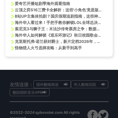
爱奇艺开播短剧季海外观看指南
云顶之弈S16三费卡全解析：这些'小角色'竟是版本隐藏答案！
B站UP主集体拍剧？国庆假期追剧指南，这些神作让你笑出腹肌！
海外华人看过来！手把手教你解锁LOL全球总决赛新版本
索尼克3与狮子王：木法沙传奇票房之争：数据争议下的真相
海外华人如何解锁《巡乐环游记》秋日校园歌会？3个技巧解决地区限制
克里斯托弗·诺兰获封爵士，新片定档2026年，金斯敦市长第四季续订
怪物猎人火弓选择攻略：从新手到高手
友情连接：
国外翻墙阅读
华人翻墙回国
翻回国听音乐VPN
©2022-2024 qybooster.com All rights
reserved.