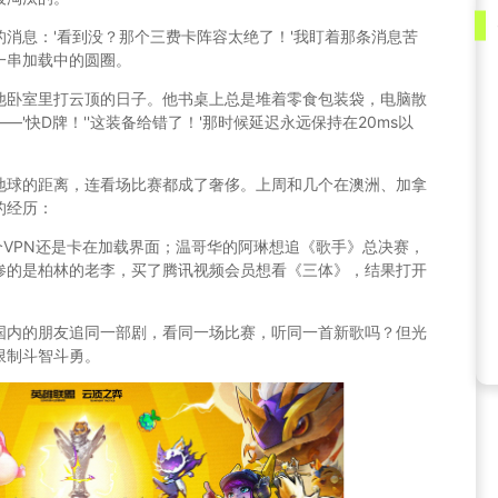
消息：'看到没？那个三费卡阵容太绝了！'我盯着那条消息苦
一串加载中的圆圈。
他卧室里打云顶的日子。他书桌上总是堆着零食包装袋，电脑散
'快D牌！''这装备给错了！'那时候延迟永远保持在20ms以
地球的距离，连看场比赛都成了奢侈。上周和几个在澳洲、加拿
的经历：
个VPN还是卡在加载界面；温哥华的阿琳想追《歌手》总决赛，
惨的是柏林的老李，买了腾讯视频会员想看《三体》，结果打开
国内的朋友追同一部剧，看同一场比赛，听同一首新歌吗？但光
限制斗智斗勇。