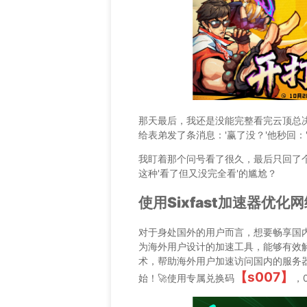
那天最后，我还是没能完整看完云顶总
给表弟发了条消息：'赢了没？'他秒回：
我盯着那个问号看了很久，最后只回了个
这种'看了但又没完全看'的尴尬？
使用Sixfast加速器优化
对于身处国外的用户而言，想要畅享国内网
为海外用户设计的加速工具，能够有效
术，帮助海外用户加速访问国内的服务
【s007】
始！🚀使用专属兑换码
，