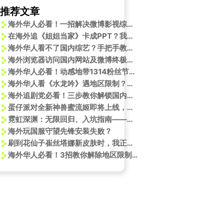
推荐文章
海外华人必看！一招解决微博影视综艺地区限制，经典《淘金记》百年重映别错过
在海外追《姐姐当家》卡成PPT？我试了三个方法终于能流畅看谢娜跳舞了
海外华人看不了国内综艺？手把手教你解锁《2025季中冠军赛》等节目限制
海外浏览器访问国内网站及微博终极指南
海外华人必看！动感地带1314粉丝节重磅回归，这些游戏福利错过等一年
海外华人看《水龙吟》遇地区限制？教你一招解锁武侠江湖！
海外追剧党必看！三步教你解锁国内热门剧集《守护者们》
蛋仔派对全新神兽蜜流姬即将上线，国外玩蛋仔派对连接不上服务器怎么办？
霓虹深渊：无限回归、入坑指南——抽奖策略与发展方向
海外玩国服守望先锋安装失败？
刷到花仙子崔丝塔娜新皮肤时，我正卡在300ms延迟上——海外党看国服更新，比打晋级赛还难
海外华人必看！3招教你解除地区限制，轻松追《日掛中天》辛芷蕾新剧