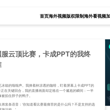
首页
海外视频版权限制
海外看视频
服云顶比赛，卡成PPT的我终
难
见冰箱的嗡嗡声。我捧着杯凉透的咖啡，盯着屏幕上卡成PPT的
手正在关键回合，我的直播画面却定格在一个尴尬的瞬间：一半
像被掐住脖子的鸭子。
表弟发条语音：'你知道看比赛最痛苦的是什么吗？不是支持的选
淘汰的。'