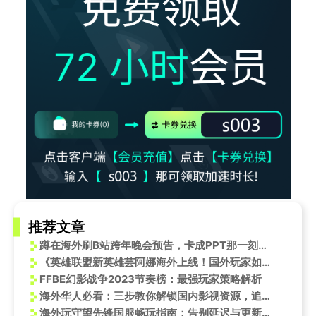
推荐文章
蹲在海外刷B站跨年晚会预告，卡成PPT那一刻，我懂了什么叫乡愁是加载不出的弹幕
《英雄联盟新英雄芸阿娜海外上线！国外玩家如何用Sixfast低延迟体验？》
FFBE幻影战争2023节奏榜：最强玩家策略解析
海外华人必看：三步教你解锁国内影视资源，追剧不再卡顿！
海外玩守望先锋国服畅玩指南：告别延迟与更新难题