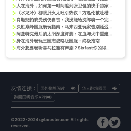
人在海外，如何第一时间追到张卫健的快手独家？这份“翻墙”指南请收好！
《水龙吟》柳眼肝火太旺引热议！方逸伦被吐槽“一点就炸”，网友：快给他降降火
肖顺尧拍戏受伤仍自责：我没能给沈郎魂一个完整的人生！
决胜巅峰国服畅玩指南：马来西亚玩家告别延迟困扰
阿兹特克最后的太阳深度评测：在血与火中重建失落的文明
身在海外畅玩三国志战略版国服：终极指南
海外想要畅听喜马拉雅有声剧？Sixfast你的得力助手
友情连接：
国外翻墙阅读
华人翻墙回国
翻回国听音乐VPN
©2022-2024 qybooster.com All rights
reserved.