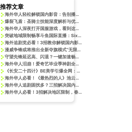
推荐文章
海外华人轻松解锁国内影音：告别播放限制与卡顿的实用指南
爆裂飞盾：圣骑士技能深度解析与优化指南
海外华人深夜打开国服游戏，看到这张男刀插画时突然破防了
突破地域限制畅享斗鱼国际直播：Sixfast回国加速器助你一臂之力
海外追剧党必看！3招教你解锁国内影视资源，告别卡顿黑屏烦恼
漫威争锋或将推出全新夺旗模式“无限危机”
守望先锋延迟高、闪退？一键加速畅玩无阻！
海外华人泪崩！爱奇艺毕业季神剧全被锁？3招破解地区限制看《狂飙》《苍兰诀》
《长安二十四计》BE美学引爆全网：你以为的纯爱，其实是精心设计的‘纯恨’陷阱
海外华人必看！《最热烈的人》池云下线引泪崩，这些追剧技巧让你不错过任何精彩
海外华人追剧困扰多？三招解决国内视频平台地区限制与卡顿问题
海外华人必看！3招解决地区限制，春节BGM随心听