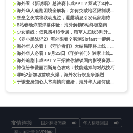
海外看《新说唱》总决赛卡成PPT？我试了3种方法，最后这个真香了
海外华人追剧困境全解析：如何突破地区限制观看《水龙吟》等热门剧集
堡垒之夜或将联动鬼泣，泄露消息引发玩家期待
B站春晚炸裂弹幕体验：海外解锁B站终极指南
少女前线：低耗捞416专属，稻草人底线3判升变4技巧详解
《罗小黑战记2》海外限看？实测Sixfast一键解锁国漫神作！
海外华人必看！《守护者们》大结局即将上线，手把手教你解锁地区限制追剧秘籍
海外华人必看！9月23日《守护者们》独家上线咪咕视频，教你如何突破地区限制畅快追剧
海外追剧卡成PPT？三招教你解锁国内影视资源限制
神位纷争爱丽西斯角色攻略：技能选择与对战技巧
哪吒2新加坡首映火爆，海外发行权竞争激烈
于谦变身知心大爷高情商催婚，海外华人如何破解地区限制追剧？
友情连接：
国外翻墙阅读
华人翻墙回国
翻回国听音乐VPN