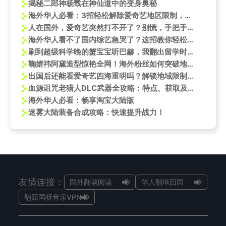
揭秘二郎神杨戬在神仙道中的变身奥秘
海外华人必看：3招轻松解除爱奇艺地区限制，追剧不再卡顿！
人在国外，爱奇艺突然打不开了？别慌，手把手教你解除地区限制，不错过尖叫之夜！
海外华人看不了国内综艺急哭了？这招教你轻松解锁《喜剧之王单口季》
刷到超级科学晚的蟹宝宝听巴赫，我翻出留学时卡成PPT的国综：海外党破防了
鞠婧祎阿黛造型惊艳全网！海外粉丝如何突破地域限制追更《奇迹阿黛》？
出国后还能看爱奇艺四海重明吗？解锁地域限制攻略
血源诅咒老猎人DLC武器全攻略：特点、获取及推荐
海外华人必看：畅享淘宝大陆版
迷雾大陆装备合成攻略：快速提升战力！
友情连接：
国外翻墙阅读
华人翻墙回国
翻回国听音乐VPN