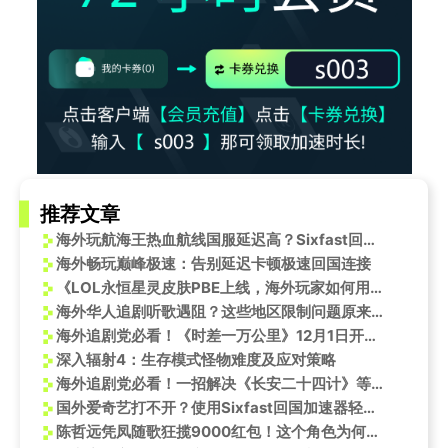
推荐文章
海外玩航海王热血航线国服延迟高？Sixfast回国加速器轻松解决！
海外畅玩巅峰极速：告别延迟卡顿极速回国连接
《LOL永恒星灵皮肤PBE上线，海外玩家如何用Sixfast解锁测试服新内容？》
海外华人追剧听歌遇阻？这些地区限制问题原来可以这样巧妙解决
海外追剧党必看！《时差一万公里》12月1日开播，教你轻松解锁地区限制
深入辐射4：生存模式怪物难度及应对策略
海外追剧党必看！一招解决《长安二十四计》等国产热剧“播放受限”难题
国外爱奇艺打不开？使用Sixfast回国加速器轻松解决
陈哲远凭凤随歌狂揽9000红包！这个角色为何让海外观众如此疯狂？