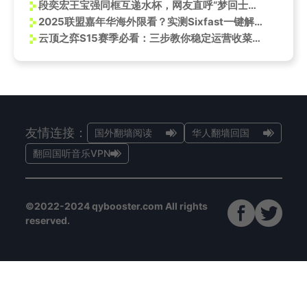
段奕宏王宝强同框互递水杯，网友直呼“梦回士兵突击”！资深影迷教你如何海外重温经典
2025联盟嘉年华海外限看？实测Sixfast一键解锁英雄联盟国服直播！
云顶之弈S15赛季必看：三步教你稳定运营收菜阵容，轻松上分不是梦！
友情连接：
国外翻墙阅读
华人翻墙回国
翻回国听音乐VPN
©2022-2024 qybooster.com All rights
reserved.