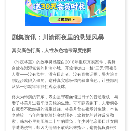
剧集资讯：川渝雨夜里的悬疑风暴
真实底色打底，人性灰色地带深度挖掘
《昨夜将至》的故事灵感源自2018年重庆真实案件，将舞
台放在潮湿氤氲的川渝小城。开篇便抛出一桩"三无"雨夜伤
人案——没有监控、没有目击者、没有直接证据，警方追查
刚起步就陷入僵局。这种真实感极强的叙事底色，让整部剧
从第一秒就牢牢抓住观众眼球。
佟大为饰演的韩东，表面是守着面馆过日子的普通老板，与
妻子林美月过着平淡安稳的生活。可平静表象下，夫妻俩各
自藏着不敢触碰的沉重过往。林美月曾在夜场讨生活，本名
李荣珍，当年的姐妹玲姐突然现身，拿着她的过往反复勒
索；韩东心里则压着二十年的重负，年少时他亲眼目睹女同
学遭遇侵害，却因为懦弱不敢站出来指证，这份愧疚像根针