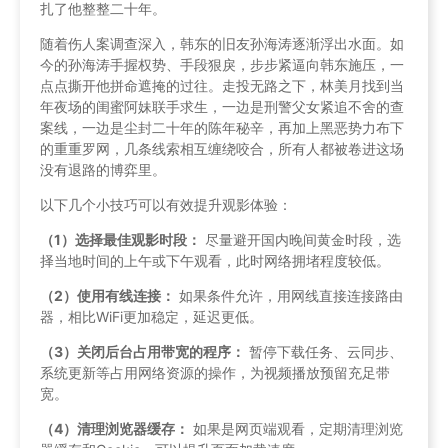
扎了他整整二十年。
随着伤人案调查深入，韩东的旧友孙海涛逐渐浮出水面。如
今的孙海涛手握权势、手段狠戾，步步紧逼向韩东施压，一
点点撕开他拼命遮掩的过往。走投无路之下，林美月找到当
年夜场的闺蜜阿妹联手求生，一边是刑警父女紧追不舍的查
案线，一边是尘封二十年的陈年秘辛，再加上黑恶势力布下
的重重罗网，几条线索相互缠绕咬合，所有人都被卷进这场
没有退路的博弈里。
以下几个小技巧可以有效提升观影体验：
（1）选择最佳观影时段：
尽量避开国内晚间黄金时段，选
择当地时间的上午或下午观看，此时网络拥堵程度较低。
（2）使用有线连接：
如果条件允许，用网线直接连接路由
器，相比WiFi更加稳定，延迟更低。
（3）关闭后台占用带宽的程序：
暂停下载任务、云同步、
系统更新等占用网络资源的操作，为视频播放预留充足带
宽。
（4）清理浏览器缓存：
如果是网页端观看，定期清理浏览