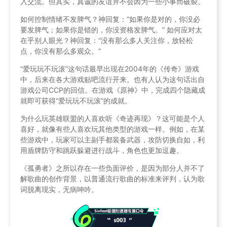
入交流。但其实，真诚的友谊并不会因为一些小事而破裂。
如何控制情绪不发脾气？神回复：“如果你是对的，你没必
要发脾气；如果你是错的，你没资格发脾气。” 如何应对太
在乎别人眼光？神回复：“没有那么多人关注你，放轻松
点，你没有那么多观众。”
“爱玩玩不玩滚”这句话最早出现在2004年的《传奇》游戏
中，后来在各大游戏贴吧流行开来。也有人认为这句话出自
游戏公司CCP的回信。在游戏《原神》中，完成四个隐藏成
就即可获得“爱玩玩不玩滚”的成就。
为什么玩英雄联盟的人喜欢听《奇迹再现》？这可能是个人
喜好，就像有些人喜欢玩其他类型的游戏一样。例如，在某
些游戏中，玩家可以主副手都装备武器，攻防切换自如，利
用盾牌防守和跳跃躲避进行战斗，角色也更加逗趣。
《孤勇者》之所以存在一些负面评价，是因为部分人并不了
解歌曲的创作背景，以普通流行歌曲的标准来评判，认为歌
词脱离现实，无病呻吟。