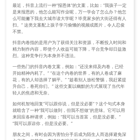
最近，抖音上流行一种“报恩体”的文案，比如：“我孩子一定
是来报恩的，他怎么能写作业呢，万一学会了怎么办？他怎
么可能撇下我去大城市读大学呢？毕竟家乡的大街还得有人
扫。” 这类文案配上孩子学习偷懒的视频或图片，令人忍俊
不禁。
抖音内卷指的是用户为了获得关注和资源，不断投入时间和
精力制作内容，即使个人收益可能下降，平台竞争却日益激
烈。这种竞争行为本身并不违法。
一些热门的抖音内卷文案，例如：“还没来得及内卷，已经
开始精神内耗了。” “在这个内卷的世界，有的人卷成了麻
花，有的人却选择了躺平。” “趁着别人放松警惕，我赶紧提
升自己，卷死你们。” 这些文案以幽默的方式展现了当代年
轻人的焦虑和无奈。
如何机智地回复“可以跟你说，但是没必要”？这个句式本身
就暗含了一种“我可以做到，但我不想做”的意味。它可以用
来回应各种请求，例如：“我可以当首富，但是没必要。”
“我可以原谅你，但是没必要。”
朋友之间，有时会因为害怕分手后成为陌生人而选择避免深