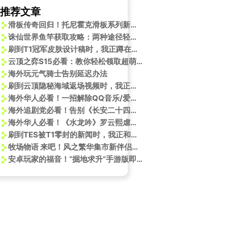
推荐文章
滑板传奇回归！托尼霍克滑板系列新重制版即将推出
诛仙世界鱼竿获取攻略：两种途径轻松拥有——诛仙世界国服海外加速器推荐
刷到T1冠军皮肤设计稿时，我正蹲在纽约公寓里卡成PPT——海外党看国服资讯的痛谁懂啊
云顶之弈S15必看：教你轻松领取超萌跳舞小企鹅，大乱斗也能秀起来！
海外玩元气骑士告别延迟办法
刷到云顶隐秘海域返场视频时，我正蹲在纽约公寓里卡成PPT——这延迟，比当年抢食堂鸡腿还绝望
海外华人必看！一招解除QQ音乐/爱奇艺地区限制，歌单变灰、无法登录全解决
海外追剧党必看！告别《长安二十四计》等热播剧的播放限制，这份实用指南请收好
海外华人必看！《水龙吟》罗云熙虐心台词引爆全网，教你如何解锁地区限制追剧
刷到TES被T1零封的新闻时，我正和室友争论泡面要不要加蛋——突然就想起当年留学时追比赛的深夜
牧场物语 来吧！风之繁华集市新伴侣安琪登场：内田真礼献声演绎都市时尚女孩
安卓玩家的福音！“掘地求升”手游版即将登陆Google Play