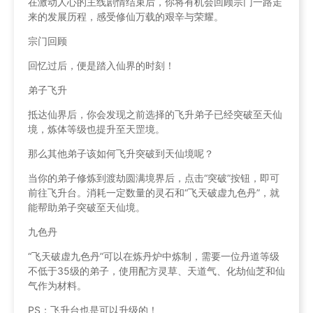
在激动人心的主线剧情结束后，你将有机会回顾宗门一路走
来的发展历程，感受修仙万载的艰辛与荣耀。
宗门回顾
回忆过后，便是踏入仙界的时刻！
弟子飞升
抵达仙界后，你会发现之前选择的飞升弟子已经突破至天仙
境，炼体等级也提升至天罡境。
那么其他弟子该如何飞升突破到天仙境呢？
当你的弟子修炼到渡劫圆满境界后，点击“突破”按钮，即可
前往飞升台。消耗一定数量的灵石和“飞天破虚九色丹”，就
能帮助弟子突破至天仙境。
九色丹
“飞天破虚九色丹”可以在炼丹炉中炼制，需要一位丹道等级
不低于35级的弟子，使用配方灵草、天道气、化劫仙芝和仙
气作为材料。
PS：飞升台也是可以升级的！