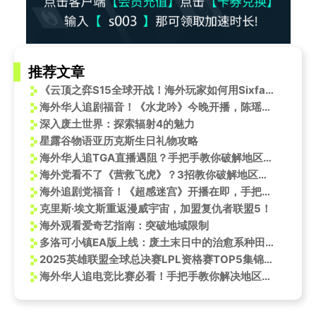
推荐文章
《云顶之弈S15全球开战！海外玩家如何用Sixfast低延迟参赛？》
海外华人追剧福音！《水龙吟》今晚开播，陈瑶演绎江湖女诸葛
深入废土世界：探索辐射4的魅力
星露谷物语亚历克斯生日礼物攻略
海外华人追TGA直播遇阻？手把手教你破解地区限制，告别卡顿与黑屏
海外党看不了《营救飞虎》？3招教你破解地区限制，追剧不再愁！
海外追剧党福音！《超感迷宫》开播在即，手把手教你破解地区限制，告别卡顿与延迟
克里斯·埃文斯重返漫威宇宙，加盟复仇者联盟5！
海外观看爱奇艺指南：突破地域限制
多洛可小镇EA版上线：废土末日中的治愈系种田冒险
2025英雄联盟全球总决赛LPL资格赛TOP5集锦，海外如何用Sixfast解锁低延迟观赛？
海外华人追电竞比赛必看！手把手教你解决地区限制卡顿问题