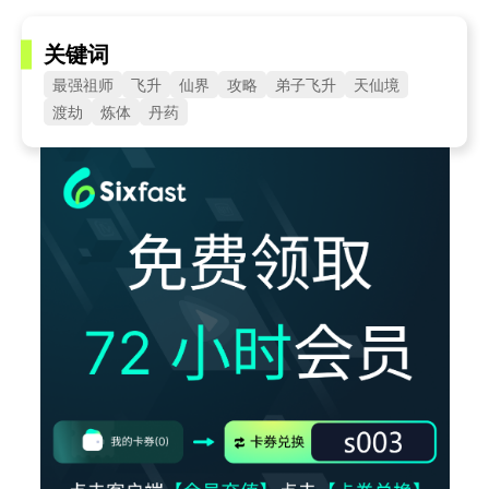
关键词
最强祖师
飞升
仙界
攻略
弟子飞升
天仙境
渡劫
炼体
丹药