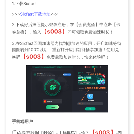
1.下载Sixfast
>>>
Sixfast下载地址
<<<
2.下载好后按照提示登录注册，在【会员充值】中点击【卡
【
s003
】
卷兑换】，输入
即可领取免费加速时长！
3.在Sixfast回国加速器内找到想加速的应用，开启加速等待
圆圈转到100%以后，重新打开应用就能畅享加速！使用兑
【s003】
换码
免费获取加速时长，快来体验吧！
手机端用户
【s003】
①在界面找到【
我的
】-【
兑换码
】-输入
-即