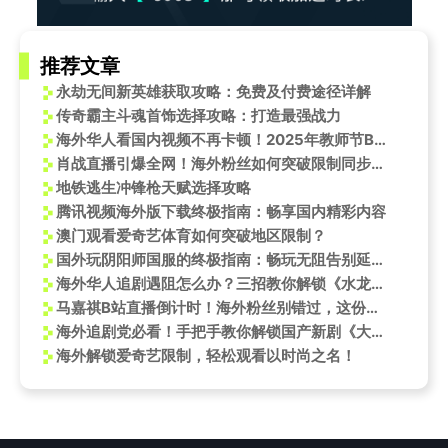
推荐文章
永劫无间新英雄获取攻略：免费及付费途径详解
传奇霸主斗魂首饰选择攻略：打造最强战力
海外华人看国内视频不再卡顿！2025年教师节B站神仙打架现场实录
肖战直播引爆全网！海外粉丝如何突破限制同步追星？
地铁逃生冲锋枪天赋选择攻略
腾讯视频海外版下载终极指南：畅享国内精彩内容
澳门观看爱奇艺体育如何突破地区限制？
国外玩阴阳师国服的终极指南：畅玩无阻告别延迟！
海外华人追剧遇阻怎么办？三招教你解锁《水龙吟》等国内热门影视资源
马嘉祺B站直播倒计时！海外粉丝别错过，这份观看指南请收好
海外追剧党必看！手把手教你解锁国产新剧《大爷与有爱》
海外解锁爱奇艺限制，轻松观看以时尚之名！