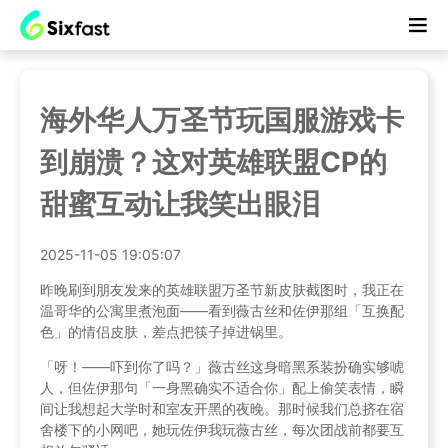
海外华人万圣节玩国服游戏卡
到崩溃？这对英雄联盟CP的
甜蜜互动让我笑出眼泪
2025-11-05 19:05:07
昨晚刷到朋友发来的英雄联盟万圣节新皮肤截图时，我正在
温哥华的公寓里煮泡面——看到薇古丝和佐伊那组「互换配
色」的情侣皮肤，差点把筷子掉进锅里。
「呀！——吓到你了吗？」薇古丝这身暗黑系装扮确实够唬
人，但佐伊那句「一身黑确实不适合你」配上偷笑表情，瞬
间让我想起大学时和室友开黑的夜晚。那时候我们总挤在宿
舍楼下的小网吧，她玩佐伊我玩薇古丝，每次团战前都要互