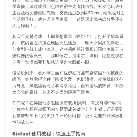
季直播，试过凌晨四点蹲在宿舍走廊找信号。有次他玩佐伊
正要放出关键催眠气泡，突然延迟飙到460ms，结果被对面
当活靶子打。他在语音里哀嚎：「这延迟比我初恋分手还令
人心碎啊！」
其实不光是游戏。上周我想重温《甄嬛传》，打开某酷却看
到「该内容在您所在地区无法播放」；昨天听周杰伦新歌，
前奏刚响就卡成电流音。这些瞬间总让我想起国内凌晨三点
烧烤摊的烟火气——那时候左手撸串右手刷剧，哪想过现在
连看个动漫都要和加载进度条大眼瞪小眼。
但话说回来，看到薇古丝和佐伊在万圣节剧情里扑向彼此的
瞬间，突然觉得这种「跨服恋爱」也挺浪漫。就像我们这些
海外党，虽然隔着时区和网络延迟，但对游戏的热爱、对故
土文化的牵挂，从来不会因为距离而褪色。
你们呢？在异国他乡追国服游戏/剧集时，有没有哪个瞬间
让你特别想穿越回国内？是团战关键时刻的卡顿，还是看到
新皮肤却买不到的抓狂？评论区聊聊，说不定能找到同病相
怜的战友～
Sixfast 使用教程：快速上手指南