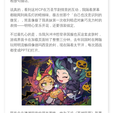
相放句骚话。
说真的，看到这对CP在万圣节剧情里的互动，我隔着屏幕
都能闻到南瓜灯的蜡烛味。薇古丝那个「自己也没意识到的
微笑」，简直像极了我表妹第一次收到暗恋对象巧克力时的
表情——明明心里乐开花，还要强装镇定。
不过最扎心的是，当我兴冲冲想登录国服也买这套皮肤时，
游戏界面卡在加载页面转了整整三分钟。去年回国时在网咖
玩明明流畅得像德玛西亚的剑，现在隔着太平洋，每次团战
都变成PPT幻灯片。
我有个在澳洲留学的朋友更惨，他为了追《英雄联盟》新赛