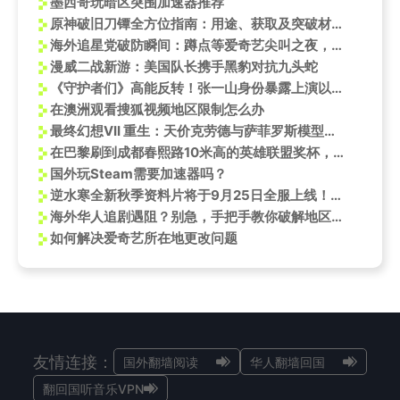
墨西哥玩暗区突围加速器推荐
原神破旧刀镡全方位指南：用途、获取及突破材料合成
海外追星党破防瞬间：蹲点等爱奇艺尖叫之夜，却卡在‘仅限中国大陆’的提示页
漫威二战新游：美国队长携手黑豹对抗九头蛇
《守护者们》高能反转！张一山身份暴露上演以命换命，这段演技太戳心
在澳洲观看搜狐视频地区限制怎么办
最终幻想VII 重生：天价克劳德与萨菲罗斯模型开启预售
在巴黎刷到成都春熙路10米高的英雄联盟奖杯，我默默看了眼时差：海外党怎么破防？
国外玩Steam需要加速器吗？
逆水寒全新秋季资料片将于9月25日全服上线！国外玩逆水寒打不开游戏怎么办？
海外华人追剧遇阻？别急，手把手教你破解地区限制，畅享《长安二十四计》等热播内容
如何解决爱奇艺所在地更改问题
友情连接：
国外翻墙阅读
华人翻墙回国
翻回国听音乐VPN