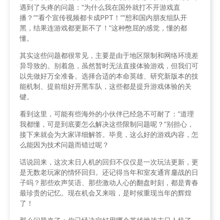
遇到了头疼的问题：“为什么我在国外就打不开游戏直
播？”“看个宣传视频都卡成PPT！”“想和国内朋友组队开
黑，结果连游戏都更新不了！”这种憋屈的感觉，懂的都
懂。
其实这些问题都很常见，主要是由于地区限制和网络环境差
异导致的。别着急，虽然暂时无法直接体验游戏，但我们可
以先做好万全准备。选择合适的本命英雄、研究新版本的技
能机制、提前组好开黑车队，这些都是提升游戏体验的关
键。
看到这里，可能有些海外的小伙伴已经急不可耐了：“道理
我都懂，可是到底要怎么解决这些限制问题呢？”别担心，
接下来就会为大家详细解答。毕竟，这么好的游戏内容，怎
么能因为技术问题而错过呢？
话说回来，这次末日人机的回归不仅仅是一次玩法更新，更
是无数老玩家的情怀回归。还记得当年和室友通宵鏖战的日
子吗？那些欢声笑语、那些激动人心的翻盘时刻，都是青春
最珍贵的记忆。现在机会又来啦，是时候重现当年的辉煌
了！