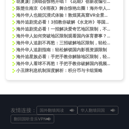
胡夏厦门演唱会惊艳开唱！《花期》创新改编引热议，海外歌迷如何同步追星？
陈楚生南京《冷雨夜》舞台惊艳出圈！海外华人如何突破限制同步追现场？
海外华人也能沉浸式体验！敦煌莫高窟VR全景游览攻略来了
海外追剧党必看！3招教你破解《水龙吟》等国内热播剧地区限制
海外追剧党必看！一招解决爱奇艺地区限制，不错过宋祖儿尖叫之夜
海外华人如何突破地区限制观看国内体育赛事？这些老将的告别瞬间值得收藏
海外华人追剧不再愁：三招破解地区限制，轻松观看《水龙吟》等热门内容
海外华人追剧指南：轻松解锁国内影视资源限制
海外追星族必看：手把手教你解除地区限制，轻松观看国内演唱会直播回放
海外华人看球不再愁！手把手教你破解国内视频平台限制，流畅追世界杯抽签
小丑牌利息机制深度解析：积分币与卡组策略
友情连接：
国外翻墙阅读
华人翻墙回国
翻回国听音乐VPN