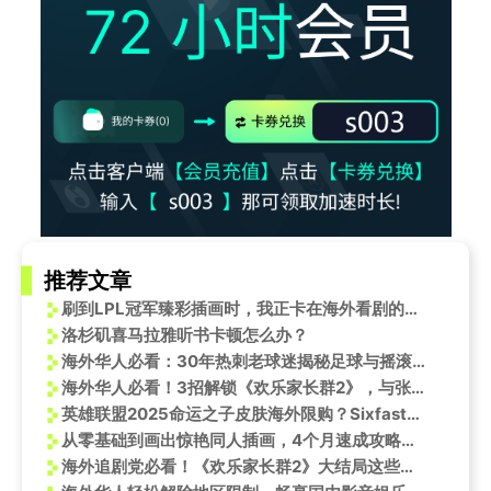
推荐文章
刷到LPL冠军臻彩插画时，我正卡在海外看剧的转圈界面——那些被地域限制的痛，海外党都懂
洛杉矶喜马拉雅听书卡顿怎么办？
海外华人必看：30年热刺老球迷揭秘足球与摇滚的不解之缘，解决地区限制卡顿烦恼
海外华人必看！3招解锁《欢乐家长群2》，与张嘉益陈好同步追剧不卡顿
英雄联盟2025命运之子皮肤海外限购？Sixfast一键加速解锁国服内容
从零基础到画出惊艳同人插画，4个月速成攻略分享
海外追剧党必看！《欢乐家长群2》大结局这些暖心细节你发现了吗？