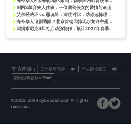
海外华人轻松解除地区限制，畅享国内影音娱乐全攻略
剑网3慕容夫人往事：一位藏剑侠女的爱情与命运
艾尔登法环 vs. 恶魂铃：深度对比，助你选择理想魂系游戏
海外华人追剧遇阻？北京首钢园惊现水龙吟主题楼引爆思乡情
刺猬索尼克4即将启动预制作，预计2027年春季上映
友情连接：
国外翻墙阅读
华人翻墙回国
翻回国听音乐VPN
©2022-2024 qybooster.com All rights
reserved.