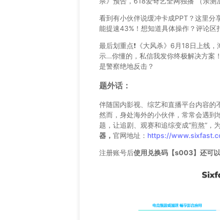
杀》预告，618爱奇艺全网独播
（亲测
看到有小伙伴说缓冲卡成PPT？这里分
能提速43%！想知道具体操作？评论区
最后划重点❗️《大风杀》6月18日上线
示...你懂的，私信我发你终极解决方
是警察绝地反击？
题外话：
伴随国内影视、综艺和直播平台内容的
然而，身处海外的小伙伴，常常会遇到
题，让追剧、观赛和追综变成“煎熬”，
器，
官网地址：
https://www.sixfast.
注册账号后
使用兑换码【s003】还可