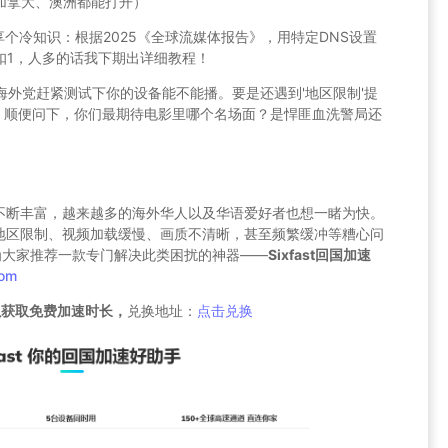
加拿大、澳洲都能打开）
享个冷知识：根据2025《全球流媒体报告》，用特定DNS设置
扣1，人多的话我下期出详细教程！
，海外党赶紧测试下你的设备能不能播。要是还遇到'地区限制'提
案！顺便问下，你们最期待电影里哪个名场面？是悍匪血洗警局还
不断丰富，越来越多的海外华人以及华语爱好者也想一睹为快。
地区限制、视频加载缓慢、画质不清晰，甚至频繁缓冲等糟心问
为大家推荐一款专门解决此类困扰的神器——
Sixfast回国加速
com
以获取免费加速时长，
兑换地址：
点击兑换