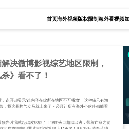
首页
海外视频版权限制
海外看视频
招解决微博影视综艺地区限制，
风杀》看不了！
，点开却显示'该内容在你所在地区不可播放'，这种痛只有海
息，我这暴脾气立马就上来了 - 必须让所有海外小伙伴都能看
光看预告片我就起鸡皮疙瘩了！悍匪头目越狱出逃，带着亡命之徒
.这尺度在国内犯罪片里绝对算得上TOP级！6月18日爱奇艺独