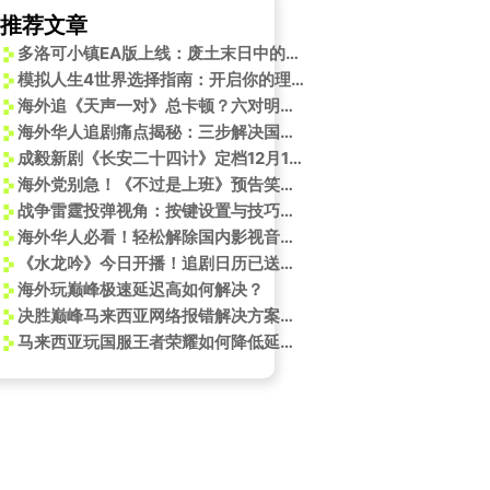
推荐文章
多洛可小镇EA版上线：废土末日中的治愈系种田冒险
模拟人生4世界选择指南：开启你的理想人生
海外追《天声一对》总卡顿？六对明星夫妻的婚姻故事，让我想起异国恋的酸甜
海外华人追剧痛点揭秘：三步解决国内视频平台地区限制困扰
成毅新剧《长安二十四计》定档12月12日！白发造型惊艳，海外剧迷如何抢先看？
海外党别急！《不过是上班》预告笑疯全网，教你一招搞定“看不了”的烦恼
战争雷霆投弹视角：按键设置与技巧精通指南
海外华人必看！轻松解除国内影视音乐平台地区限制全攻略
《水龙吟》今日开播！追剧日历已送达，海外华人如何解锁观看限制？
海外玩巅峰极速延迟高如何解决？
决胜巅峰马来西亚网络报错解决方案：畅享无延迟游戏体验
马来西亚玩国服王者荣耀如何降低延迟？