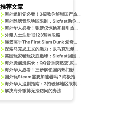
推荐文章
海外追剧党必看！3招教你解锁国产热播剧，再也不怕错过《丁一顾仰山》催泪结局
海外酷我音乐地区限制，Sixfast助你畅享全球音乐盛宴
海外华人必看！张婧仪惊艳亮相引热议，教你如何突破地区限制追剧追星
外籍人士注册12123驾照攻略
灌篮高手The First Slam Dunk 爱奇艺独播，海外用户如何解锁观看？
探索马克思主义的魅力：以马克思佩恩3第十章为例
英国玩家畅玩决胜巅峰：Sixfast回国加速器助你突破网络限制
海外党崩溃实录：QQ音乐突然变‘灰色歌单’，我靠这3招续命了！
海外华人必看！三步解锁国内热门影视资源，从此告别地区限制烦恼
国外玩Steam需要加速器吗？终极指南助你畅玩游戏！
海外华人追剧指南：3招破解地区限制，国内热门内容随心看
解决海外微博无法访问的办法