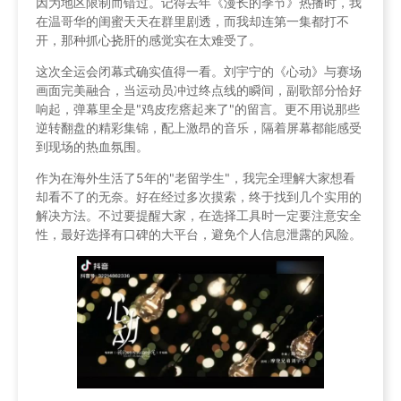
因为地区限制而错过。记得去年《漫长的季节》热播时，我
在温哥华的闺蜜天天在群里剧透，而我却连第一集都打不
开，那种抓心挠肝的感觉实在太难受了。
这次全运会闭幕式确实值得一看。刘宇宁的《心动》与赛场
画面完美融合，当运动员冲过终点线的瞬间，副歌部分恰好
响起，弹幕里全是"鸡皮疙瘩起来了"的留言。更不用说那些
逆转翻盘的精彩集锦，配上激昂的音乐，隔着屏幕都能感受
到现场的热血氛围。
作为在海外生活了5年的"老留学生"，我完全理解大家想看
却看不了的无奈。好在经过多次摸索，终于找到几个实用的
解决方法。不过要提醒大家，在选择工具时一定要注意安全
性，最好选择有口碑的大平台，避免个人信息泄露的风险。