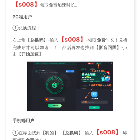
【s008】
领取免费加速时长。
PC端用户
①兑换流程：
【s008】
右上角
【兑换码】
-输入
-领取
免费
时长！兑换
完成后才可以加速！！！然后再左边找到
【影音回国】
-点
击
【开始加速】
手机端用户
【s008】
①在界面找到
【我的】
–
【兑换码】
-输入
-即