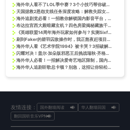
海外华人看不了LOL季中赛？3个小技巧帮你破解‘地区限制’焦虑
天国拯救2恩怨支线任务深度攻略：解救失踪女儿帕芙莱娜
海外追剧党必看！一招教你解锁国内影音平台，畅享《布达拉宫》VR史诗
布达拉宫西大殿暗藏玄机？四色房梁揭秘藏族千年自然崇拜智慧
《英雄联盟14周年海外玩家如何参与？实测Sixfast一键加速国服活动》
刷到Faker的碧羽囚敌操作时，我正熬夜赶项目——突然想起海外朋友吐槽：看个国服比赛比登天还难
海外华人看《艺术学院1994》被卡哭？3招破解微博影视限速！
闪耀对决！盖尔·加朵版邪恶王后挑战瑞秋·齐格勒版白雪公主
海外华人必看！一招解决爱奇艺地区限制，国内热剧不再错过
海外华人追剧听歌总卡顿？别急，这招让你轻松解除地区限制烦恼
友情连接：
国外翻墙阅读
华人翻墙回国
翻回国听音乐VPN