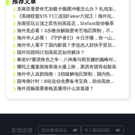
推荐文章
东南亚看爱奇艺加载卡顿缓冲慢怎么办？ 轧戏加更礼一键直通大结局海外怎么看？
《英雄联盟S15 T1三连冠Faker六冠王！海外玩家如何用Sixfast解锁赛事直播？》
东南亚玩云顶之弈告别高延迟，Sixfast助你畅享
海外党必看！3步教你解除爱奇艺地区限制，不错过尖叫之夜精彩内容
海外华人必看！《守护者们》今日开播，张一山韩东君枪战戏太刺激，教你如何突破地区限制追剧
海外华人看不了国内影视？李连杰入驻快手背后的‘解限’秘密
国外玩猎码计划高延迟如何解决？
拳皇97最强角色之争：八神庵与莉安娜的巅峰对决
哪吒之魔童闹海香港火爆上映，票房有望再创新高
海外华人追剧指南：3招破解地区限制，国内热门内容随心看
国考倒计时！B站这份免费备考宝典，助你高效抢分一次上岸
海外流畅观看春晚直播用什么加速器？
友情连接：
国外翻墙阅读
华人翻墙回国