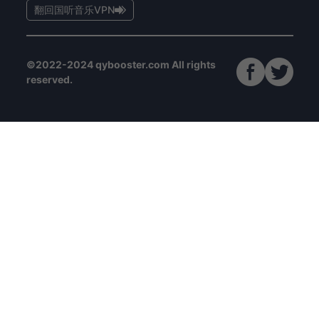
翻回国听音乐VPN
©2022-2024 qybooster.com All rights
reserved.