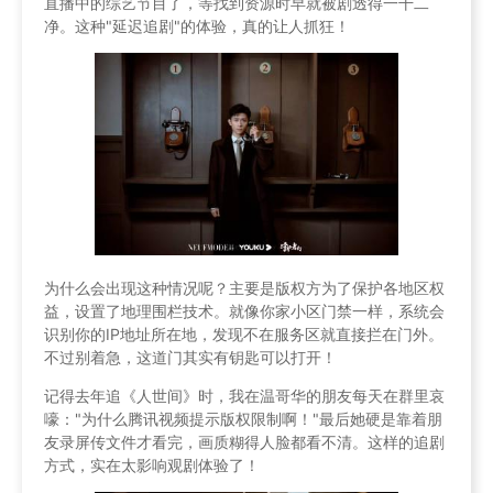
直播中的综艺节目了，等找到资源时早就被剧透得一干二
净。这种"延迟追剧"的体验，真的让人抓狂！
为什么会出现这种情况呢？主要是版权方为了保护各地区权
益，设置了地理围栏技术。就像你家小区门禁一样，系统会
识别你的IP地址所在地，发现不在服务区就直接拦在门外。
不过别着急，这道门其实有钥匙可以打开！
记得去年追《人世间》时，我在温哥华的朋友每天在群里哀
嚎："为什么腾讯视频提示版权限制啊！"最后她硬是靠着朋
友录屏传文件才看完，画质糊得人脸都看不清。这样的追剧
方式，实在太影响观剧体验了！