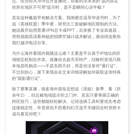
过。但当你兴冲冲点开直播间，却看到冷冰冰的“该内容在
你所在地区不可用”提示时，是不是瞬间心凉半截？
其实这种尴尬早有解决方案。我闺蜜在温哥华读书时，为了
追《英雄联盟》季中赛，研究出三套破解地区限制的方法。
她说最开始用普通VPN总卡成PPT，后来换了专业加速器，
突然就能高清看神超的招牌空城计战术解说，激动得连夜给
我打越洋电话分享。
为什么海外看国内视频这么难？主要是平台基于IP地址的区
域锁定机制在作祟。就像你去超市买特产，结账时发现只限
本地居民购买——不是东西不好，而是你没拿对“通行证”。
不过别担心，接下来我会在文末详细讲解如何获取这张特殊
的“观影通行证”。
除了赛事直播，很多海外朋友还想追《浪姐》新季、看《庆
余年2》，但总被地域提示拒之门外。其实只要掌握正确的
跨区技巧，这些都能轻松解决。记得选择工具时要优先考虑
连接稳定性，毕竟谁也不想看到幻灭选手关键回合时突然卡
成马赛克对吧？