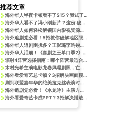
推荐文章
海外华人半夜卡顿看不了S15？我试了3种方法终于能流畅追比赛了
海外华人看不了冯小刚新片？这份‘破限指南’让你追剧零时差
海外华人如何轻松解锁国内影视资源？侯佩岑专业主持技巧大揭秘！
海外追剧党必看！5招教你破解地区限制，轻松看遍国内热门影视
海外华人追剧困扰多？王影璐李昀锐新剧人设反差引爆期待，这些限制如何破解
海外华人泪崩！《喜剧之王单口季2》开播在即，却因地区限制看不了？这份破解攻略快收好！
辐射4阵营选择指南：哪个阵营最适合你？
木村光希主演电影龙卷风曝剧照，亡命逃脱引期待
海外看爱奇艺总卡顿？3招解决画面模糊、地区限制问题
刷到联盟嘉年华的绝美拉克丝表演时，我正蹲在纽约公寓里卡成PPT——海外党看国服直播的痛，谁懂啊
海外追剧党必看！《水龙吟》主演方逸伦爆料现场竟藏这些惊喜
海外看爱奇艺卡成PPT？3招解决播放限制+画质模糊问题