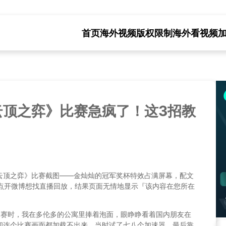
首页
海外视频版权限制
海外看视频
云顶之弈》比赛急疯了！这3招教
云顶之弈》比赛截图——金灿灿的冠军奖杯特效占满屏幕，配文
地点开微博想找直播回放，结果页面无情地显示『该内容在您所在
。
S赛时，我在多伦多的公寓里捧着泡面，眼睁睁看着国内朋友在
却连个比赛画面都加载不出来。当时试了七八个加速器，最后靠