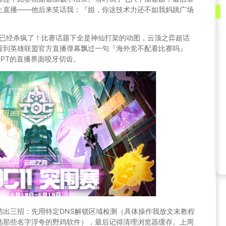
上直播——他后来笑话我：『姐，你这技术力还不如我妈跳广场
赛已经杀疯了！
比赛话题
下全是神仙打架的动图，
云顶之弈超话
看到
英雄联盟官方直播
弹幕飘过一句『海外党不配看比赛吗』
PT的直播界面咬牙切齿。
结出三招：先用特定DNS解锁区域检测（具体操作我放文末教程
选那些名字浮夸的野鸡软件），最后记得清理浏览器缓存。上周