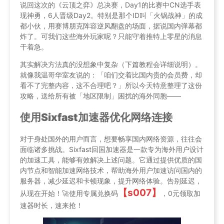
说回这次的《云顶之弈》总决赛，Day1的比赛中CN选手表
现神勇，6人晋级Day2。特别是那个ID叫「火锅战神」的成
都小伙，用赛博朋克阵容逆风翻盘的场面，据说国内弹幕都
炸了。可我们这些海外玩家呢？只能守着推特上零星的消息
干着急。
其实解决方法真的没想象中复杂（下篇教程会详细说明）。
就像我温哥华室友说的：「咱们交着比国内贵的会员费，却
看不了完整内容，这不合理吧？」所以今天特意整理了这份
攻略，送给所有被「地区限制」困扰的海外同胞——
使用Sixfast加速器优化网络连接
对于身处国外的用户而言，想要畅享国内网络资源，往往会
面临诸多挑战。Sixfast回国加速器是一款专为海外用户设计
的加速工具，能够有效解决上述问题。它通过提供优质的国
内节点和智能加速网络技术，帮助海外用户加速访问国内的
服务器，减少延迟和卡顿现象，提升网络体验。告别延迟，
【s007】
从现在开始！🚀使用专属兑换码
，0元领取加
速器时长，速来抢！