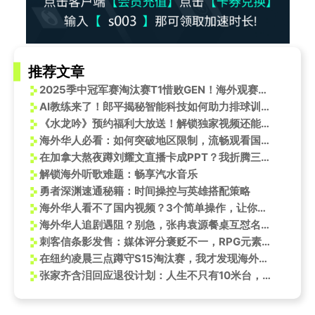
推荐文章
2025季中冠军赛淘汰赛T1惜败GEN！海外观赛延迟高？Sixfast电竞加速一键解决
AI教练来了！郎平揭秘智能科技如何助力排球训练，运动员提升秘籍全公开
《水龙吟》预约福利大放送！解锁独家视频还能登顶中国第一高楼
海外华人必看：如何突破地区限制，流畅观看国内热门影视综艺节目
在加拿大熬夜蹲刘耀文直播卡成PPT？我折腾三天终于找到丝滑观看的秘诀
解锁海外听歌难题：畅享汽水音乐
勇者深渊速通秘籍：时间操控与英雄搭配策略
海外华人看不了国内视频？3个简单操作，让你追剧听歌不再卡顿
海外华人追剧遇阻？别急，张冉袁源餐桌互怼名场面背后藏着这些实用技巧
刺客信条影发售：媒体评分褒贬不一，RPG元素深度引争议
在纽约凌晨三点蹲守S15淘汰赛，我才发现海外看国服比赛有多难熬
张家齐含泪回应退役计划：人生不只有10米台，未来还有无限可能！