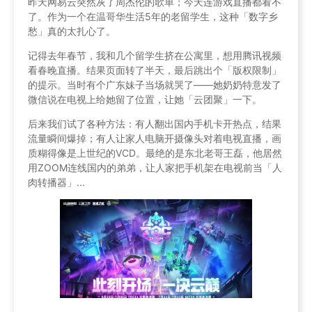
昨天网易云突然灰了周杰伦的歌单；今天连游戏直播都看不
了。作为一个在温哥华生活5年的老留学生，这种「数字乡
愁」真的太扎心了。
记得去年春节，我和几个留学生挤在公寓里，想用腾讯视频
看春晚直播。结果页面转了半天，最后跳出个「版权限制」
的提示。当时有个广东妹子当场就哭了——她奶奶特意发了
微信说在电视上给她留了位置，让她「云团聚」一下。
后来我们试了各种方法：有人翻出国内手机卡开热点，结果
流量瞬间爆掉；有人让家人电脑开摄像头对着电视直播，画
质糊得像是上世纪的VCD。最绝的是东北老哥王磊，他居然
用ZOOM连线国内的弟弟，让人家把手机架在电视前当「人
肉转播器」...