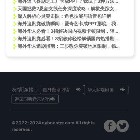
海外追《喜剧之王》卡成PPT？我试了3种方法终于能流畅刷决赛了
天国拯救2恩怨支线任务深度攻略：解救失踪女儿帕芙莱娜
深入解析心灵突击队：角色技能与语音包详解
海外追剧党破防瞬间：爱奇艺卡成PPT那晚，我翻出了十年前的老硬盘
海外华人必看！3招解决国内视频卡顿限制，轻松追《长安的荔枝》
海外追剧党必看！3招教你轻松解锁国内热播剧，再也不怕地区限制
海外华人追剧指南：三步教你突破地区限制，畅享国内热门影视
友情连接：
国外翻墙阅读
华人翻墙回国
翻回国听音乐VPN
©2022-2024 qybooster.com All rights
reserved.