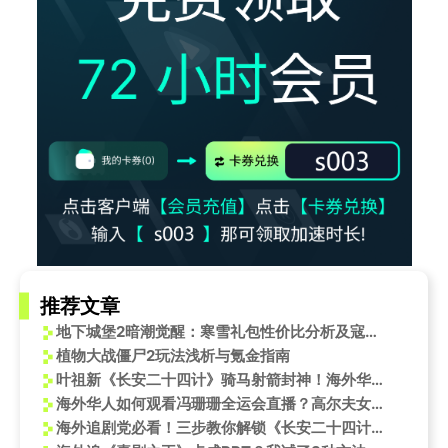
推荐文章
地下城堡2暗潮觉醒：寒雪礼包性价比分析及寇柯兰交易指南
植物大战僵尸2玩法浅析与氪金指南
叶祖新《长安二十四计》骑马射箭封神！海外华人如何解锁咪咕视频追剧？
海外华人如何观看冯珊珊全运会直播？高尔夫女王带你领略香港文旅魅力
海外追剧党必看！三步教你解锁《长安二十四计》，告别卡顿畅看成毅飙戏