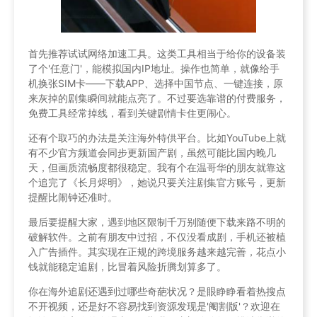
首先推荐试试网络加速工具。这类工具相当于给你的设备装
了个'任意门'，能模拟国内IP地址。操作也简单，就像给手
机换张SIM卡——下载APP、选择中国节点、一键连接，原
来灰掉的剧集瞬间就能点亮了。不过要选靠谱的付费服务，
免费工具经常掉线，看到关键剧情卡住更闹心。
还有个取巧的办法是关注海外特供平台。比如YouTube上就
有不少官方频道会同步更新国产剧，虽然可能比国内晚几
天，但画质流畅度都很稳定。我有个在温哥华的朋友就靠这
个追完了《长月烬明》，她说只要关注剧集官方账号，更新
提醒比闹钟还准时。
最后要提醒大家，遇到地区限制千万别随便下载来路不明的
破解软件。之前有朋友中过招，不仅没看成剧，手机还被植
入广告插件。其实现在正规的跨境服务越来越完善，花点小
钱就能稳定追剧，比冒着风险折腾划算多了。
你在海外追剧还遇到过哪些奇葩状况？是眼睁睁看着热搜点
不开视频，还是好不容易找到资源发现是'阉割版'？欢迎在