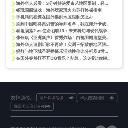
海外华人必看！3分钟解决爱奇艺地区限制，轻松追剧不卡顿
畅玩国服游戏：海外玩家玩火力苏打终极指南
手机腾讯视频在国外遇到地区限制怎么办
刷到中国唱将集训营的导师名单，我在海外卡成PPT！薛之谦周深的舞台只能听个响
泰坦陨落2 vs 使命召唤19：未来科幻与现代战争的巅峰对决
张钰琪《亚洲新声》首秀炸场！白袍羽帽造型美哭网友，张靓颖当场化身迷妹
海外华人追剧听歌不再难！实测三招破解地区限制，王心凌厦门演唱会甜度爆表引热议
提灯与地下城圣诞摇摇乐活动性价比分析及3世神话宠物获取攻略
在国外突然打不开QQ音乐？别急，这3招让你继续听周杰伦
友情连接：
国外翻墙阅读
华人翻墙回国
翻回国听音乐VPN