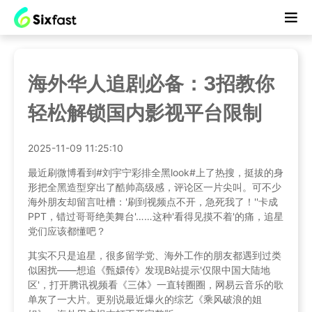
海外华人追剧必备：3招教你
轻松解锁国内影视平台限制
2025-11-09 11:25:10
最近刷微博看到#刘宇宁彩排全黑look#上了热搜，挺拔的身
形把全黑造型穿出了酷帅高级感，评论区一片尖叫。可不少
海外朋友却留言吐槽：'刷到视频点不开，急死我了！''卡成
PPT，错过哥哥绝美舞台'……这种'看得见摸不着'的痛，追星
党们应该都懂吧？
其实不只是追星，很多留学党、海外工作的朋友都遇到过类
似困扰——想追《甄嬛传》发现B站提示'仅限中国大陆地
区'，打开腾讯视频看《三体》一直转圈圈，网易云音乐的歌
单灰了一大片。更别说最近爆火的综艺《乘风破浪的姐