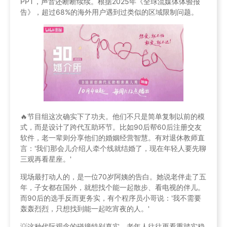
PPT，声音还断断续续。根据2025年《全球流媒体体验报
告》，超过68%的海外用户遇到过类似的区域限制问题。
🔥节目组这次确实下了功夫。他们不只是简单复制以前的模
式，而是设计了跨代互助环节。比如90后帮60后注册交友
软件，老一辈则分享他们的婚姻经营智慧。有对退休教师直
言：'我们那会儿介绍人牵个线就结婚了，现在年轻人要先聊
三观再看星座。'
现场最打动人的，是一位70岁阿姨的告白。她说老伴走了五
年，子女都在国外，就想找个能一起散步、看电视的伴儿。
而90后的选手反而更务实，有个程序员小哥说：'我不需要
轰轰烈烈，只想找到能一起吃宵夜的人。'
💡这种代际观念的碰撞特别真实。老年人往往更看重踏实稳