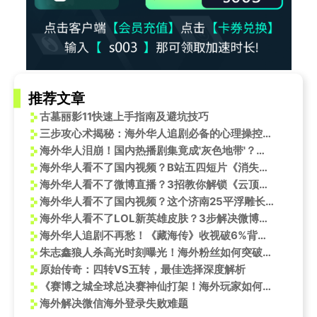
推荐文章
古墓丽影11快速上手指南及避坑技巧
三步攻心术揭秘：海外华人追剧必备的心理操控技巧
海外华人泪崩！国内热播剧集竟成'灰色地带'？这些妙招让你追剧无忧
海外华人看不了国内视频？B站五四短片《消失的青年》引发共鸣，这些限制其实有解
海外华人看不了微博直播？3招教你解锁《云顶之弈》TOC11总决赛
海外华人看不了国内视频？这个济南25平浮雕长城视频让我找到了破解方法
海外华人看不了LOL新英雄皮肤？3步解决微博视频卡顿问题，亲测有效！
海外华人追剧不再愁！《藏海传》收视破6%背后的跨区域观看解决方案
朱志鑫狼人杀高光时刻曝光！海外粉丝如何突破限制同步追星？
原始传奇：四转VS五转，最佳选择深度解析
《赛博之城全球总决赛神仙打架！海外玩家如何用Sixfast低延迟观战？》
海外解决微信海外登录失败难题