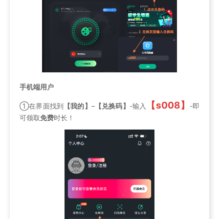
手机端用户
【s008】
①在界面找到
【我的】
–
【兑换码】
-输入
-即
可领取
免费
时长！