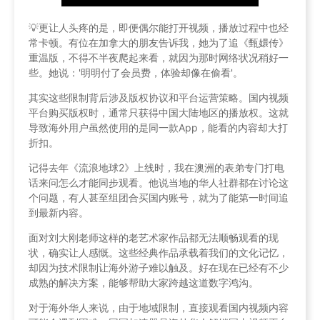
💡更让人头疼的是，即便偶尔能打开视频，播放过程中也经
常卡顿。有位在加拿大的朋友告诉我，她为了追《甄嬛传》
重温版，不得不半夜爬起来看，就因为那时网络状况稍好一
些。她说：'明明付了会员费，体验却像在偷看'。
其实这些限制背后涉及版权协议和平台运营策略。国内视频
平台购买版权时，通常只获得中国大陆地区的播放权。这就
导致海外用户虽然使用的是同一款App，能看的内容却大打
折扣。
记得去年《流浪地球2》上线时，我在澳洲的表弟专门打电
话来问怎么才能同步观看。他说当地的华人社群都在讨论这
个问题，有人甚至组团合买国内账号，就为了能第一时间追
到最新内容。
面对刘大刚老师这样的老艺术家作品都无法顺畅观看的现
状，确实让人感慨。这些经典作品承载着我们的文化记忆，
却因为技术限制让海外游子难以触及。好在现在已经有不少
成熟的解决方案，能够帮助大家跨越这道数字鸿沟。
对于海外华人来说，由于地域限制，直接观看国内视频内容