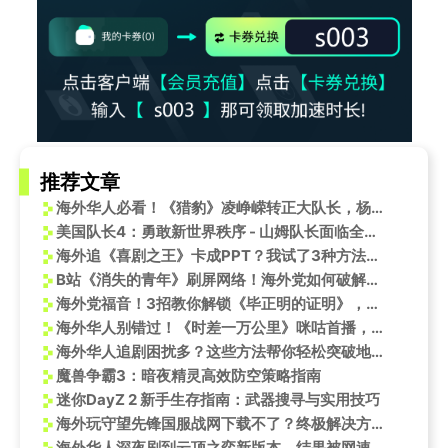
推荐文章
海外华人必看！《猎豹》凌峥嵘转正大队长，杨烁演技获赞，追剧攻略来了
美国队长4：勇敢新世界秩序 - 山姆队长面临全球危机
海外追《喜剧之王》卡成PPT？我试了3种方法终于能流畅刷决赛了
B站《消失的青年》刷屏网络！海外党如何破解地区限制观看完整版？
海外党福音！3招教你解锁《毕正明的证明》，海外看国产警匪片不再愁
海外华人别错过！《时差一万公里》咪咕首播，张冉直播跳舞引爆笑，追剧攻略在此
海外华人追剧困扰多？这些方法帮你轻松突破地区限制看国内热门综艺
魔兽争霸3：暗夜精灵高效防空策略指南
迷你DayZ 2 新手生存指南：武器搜寻与实用技巧
海外玩守望先锋国服战网下载不了？终极解决方案速览
海外华人深夜刷到云顶之弈新版本，结果被网速气笑：这延迟让我连狼神影子都看不见