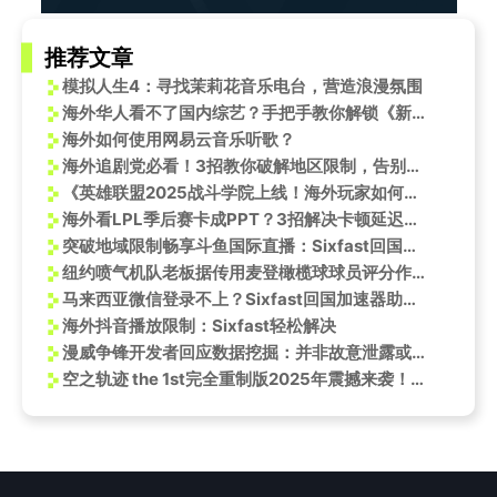
推荐文章
模拟人生4：寻找茉莉花音乐电台，营造浪漫氛围
海外华人看不了国内综艺？手把手教你解锁《新说唱2025》等宝藏节目
海外如何使用网易云音乐听歌？
海外追剧党必看！3招教你破解地区限制，告别卡顿烦恼
《英雄联盟2025战斗学院上线！海外玩家如何用Sixfast低延迟畅玩？》
海外看LPL季后赛卡成PPT？3招解决卡顿延迟，亲测有效！
突破地域限制畅享斗鱼国际直播：Sixfast回国加速器助你一臂之力
纽约喷气机队老板据传用麦登橄榄球球员评分作签约参考
马来西亚微信登录不上？Sixfast回国加速器助你解决！
海外抖音播放限制：Sixfast轻松解决
漫威争锋开发者回应数据挖掘：并非故意泄露或钓鱼
空之轨迹 the 1st完全重制版2025年震撼来袭！中文版同步发售