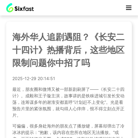
海外华人追剧遇阻？《长安二
十四计》热播背后，这些地区
限制问题你中招了吗
2025-12-29 20:14:51
最近，朋友圈和微博又被一部新剧刷屏了——《长安二十四
计》。成毅和王子璇主演，故事讲的是铁秣进城引发长安动
荡，连筹谋多年的谢淮安都直呼“计划赶不上变化”。光是看
预告片里的紧张氛围，就勾得人心痒痒，恨不得立刻点开正
片。
可偏偏，很多身处海外的朋友点了播放键，屏幕却弹出了冷
冰冰的提示：“抱歉，该内容在您所在地区无法播放。”或