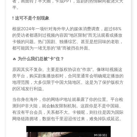
者，画面转了半天圈，卡成PPT，追剧的热情瞬间被浇灭大
半。
❗️
这可不是个别现象
根据2024年一项针对海外华人的媒体消费调查，超过68%
的受访者都遇到过视频内容因“地区限制”而无法观看或播放
卡顿的问题。热门国剧、独播综艺、甚至是想回味的老歌，
都可能因为一堵无形的“墙”而被挡在外面。
🔥
为什么我们总被“卡”住？
原因其实不复杂。主要是版权协议在“作祟”。像咪咕视频这
类平台，购买剧集播放权时，合同里通常会明确规定播放的
地理范围，大多仅限于中国大陆地区。这是为了保护版权方
的区域发行利益。
当你身在海外，你的网络IP地址就暴露了你的位置。平台检
测到IP非大陆，就会触发限制机制。这跟你是不是中国籍、
有没有平台会员，关系都不大。卡顿呢，则往往是因为国际
网络链路拥堵，数据包千里迢迢传过来，难免掉队或延迟。