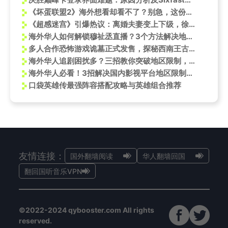
《坏蛋联盟2》海外想看却看不了？别急，这份海外观影指南帮你搞定！
《超感迷宫》引爆热议：离婚夫妻变上下级，徐靖之直呼“怎么都得听她的”！海外华人如何解锁观看？
海外华人如何解锁穆祉丞直播？3个方法解决地区限制烦恼
多人合作恐怖游戏诡墓正式发售，探秘西南王古墓！
海外华人追剧困扰多？三招教你突破地区限制，轻松观看《水龙吟》等热门剧集
海外华人必看！3招解决国内影视平台地区限制，英雄联盟14周年庆典不再错过
口袋英雄传最强阵容搭配攻略与英雄组合推荐
友情连接：
国外翻墙阅读
华人翻墙回国
翻回国听音乐VPN
©2022-2024 qybooster.com All rights
reserved.