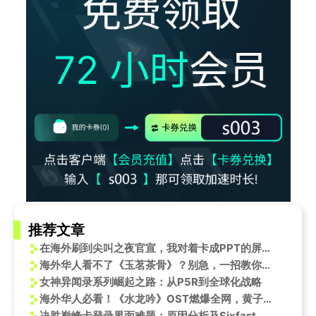
推荐文章
在海外刷到尖叫之夜官宣，我对着卡成PPT的屏幕，突然想起三年前那个被网速气哭的夜晚
海外华人看不了《玉茗茶骨》？别急，一招教你解锁娜扎新剧！
女神异闻录系列崛起之路：从P5R到全球化战略
海外华人必看！《水龙吟》OST燃爆全网，黄子弘凡献唱玄侠主题曲
决胜巅峰卡登录界面难题：原因分析及Sixfast回国加速器解决方案