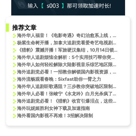
推荐文章
海外华人福音！《电影奇遇》奇幻治愈系上线，教你如何突破地区限制流畅观影
杨紫生命树开播，加拿大追剧党看爱奇艺电视剧版权受限怎么办？
《猎豹》震撼开播！军旅硬汉集结，10月14日锁定咪咕视频独家首播
海外华人追剧烦恼全解析：5个实用技巧帮你突破地区限制看国内影视
海外华人如何轻松解除大陆影视音乐综艺地区限制播放难题
海外追剧党必看！一招教你解锁国内影视资源，杨幂新作再获国际认可
海外流畅观看春晚：Sixfast助你一臂之力
海外华人追剧听歌遇阻？三步教你突破地区限制畅享国内影音内容
海外华人必看！张峻宁《水龙吟》白月光杀疯了，这些追剧技巧让你不再错过
海外追剧党必看！《猎豹》收官引爆泪点，这些细节让海外游子破防了
海外玩妮姬胜利女神下载及加速指南
海外看国内影视不再难！3招解决限制