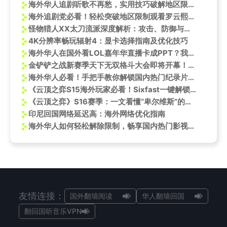
海外华人追剧听歌不再愁，实用技巧破解地区限制轻松看国内节目
海外追剧党必看！轻松突破地区限制观看罗云熙最新动态的实用技巧
怪物猎人XX太刀流派深度解析：攻击、防御与平衡之道
4K分辨率畅玩辐射4：显卡选择指南及优化技巧
海外华人在国外看LOL嘉年华直播卡成PPT？我试了三个方法终于找到流畅秘诀
金铲铲之战新赛季天下无双格斗大会即将开幕！国外玩金铲铲延迟高怎么办？
海外华人必看！手把手教你解锁国内热门纪录片，布达拉宫神秘面纱即将揭晓
《云顶之弈S15海外玩家必看！Sixfast一键解锁国服加速攻略》
《云顶之弈》S16赛季：一文看懂“卑尔维斯”的雇佣兵玩法，从入门到精通
印尼回国网络延迟高：海外网络优化指南
海外华人如何轻松解除限制，畅享国内热门影视音乐综艺节目
友情连接：
国外翻墙阅读
华人翻墙回国
翻回国听音乐VPN