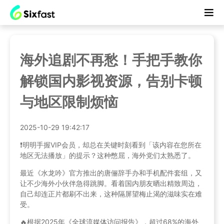
海外追剧不再愁！手把手教你
解锁国内影视资源，告别卡顿
与地区限制烦恼
2025-10-29 19:42:17
❗️明明手握VIP会员，却总在关键时刻看到「该内容在您所在
地区无法播放」的提示？这种憋屈，海外党们太熟悉了。
最近《水龙吟》官方推出的唐俪辞手办和手机配件套组，又
让不少海外小伙伴急得跳脚。看着国内朋友晒出精致周边，
自己却连正片都刷不出来，这种隔屏望梅止渴的滋味实在难
受。
🔥根据2025年《全球流媒体访问报告》，超过68%的海外