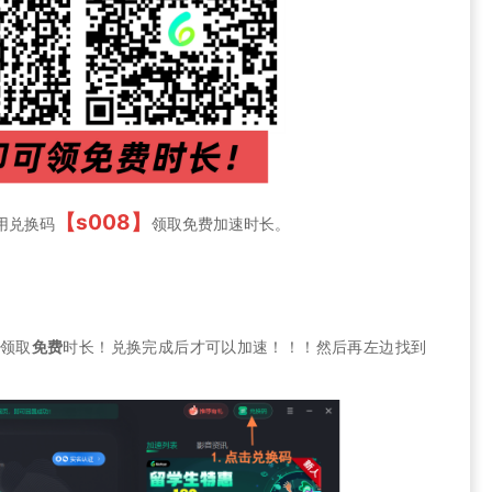
【s008】
用兑换码
领取免费加速时长。
-领取
免费
时长！兑换完成后才可以加速！！！然后再左边找到