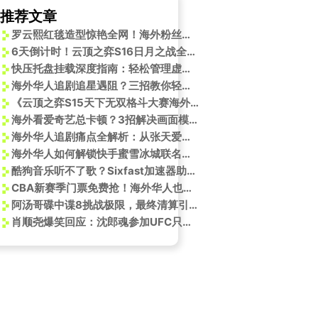
推荐文章
罗云熙红毯造型惊艳全网！海外粉丝如何突破地区限制追星看直播？
6天倒计时！云顶之弈S16日月之战全解析，海外玩家必看备战指南
快压托盘挂载深度指南：轻松管理虚拟光驱和镜像文件
海外华人追剧追星遇阻？三招教你轻松解除地区限制，畅享国内影视综艺
《云顶之弈S15天下无双格斗大赛海外限看？Sixfast一键解锁国服直播！》
海外看爱奇艺总卡顿？3招解决画面模糊+地区限制问题
海外华人追剧痛点全解析：从张天爱哭戏看如何破解地区限制
海外华人如何解锁快手蜜雪冰城联名视频？3招教你突破地区限制
酷狗音乐听不了歌？Sixfast加速器助你畅享音乐盛宴
CBA新赛季门票免费抢！海外华人也能参与，这份攻略请收好
阿汤哥碟中谍8挑战极限，最终清算引爆期待
肖顺尧爆笑回应：沈郎魂参加UFC只能当举牌员？匿影术原来还能这么用！