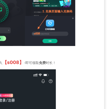
【s008】
入
-即可领取
免费
时长！