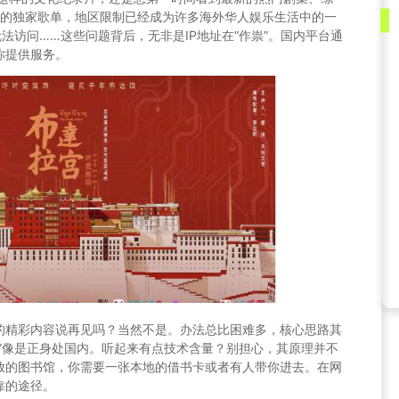
上的独家歌单，地区限制已经成为许多海外华人娱乐生活中的一
法访问……这些问题背后，无非是IP地址在“作祟”。国内平台通
你提供服务。
的精彩内容说再见吗？当然不是。办法总比困难多，核心思路其
”像是正身处国内。听起来有点技术含量？别担心，其原理并不
放的图书馆，你需要一张本地的借书卡或者有人带你进去。在网
靠的途径。