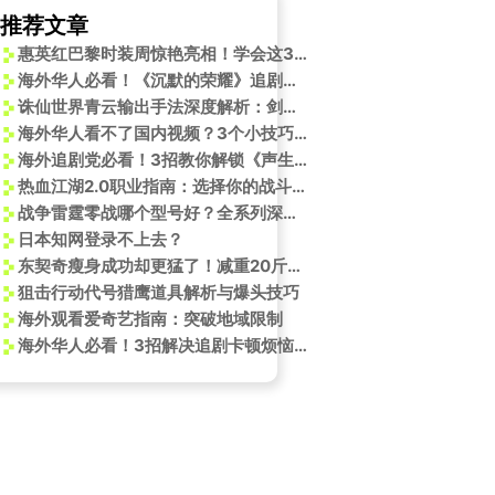
推荐文章
惠英红巴黎时装周惊艳亮相！学会这3招，你也能穿出少年感
海外华人必看！《沉默的荣耀》追剧攻略，教你如何突破地区限制流畅观看
诛仙世界青云输出手法深度解析：剑青云飘逸输出技巧
海外华人看不了国内视频？3个小技巧帮你解决地区限制烦恼
海外追剧党必看！3招教你解锁《声生不息》等大陆综艺限制
热血江湖2.0职业指南：选择你的战斗风格
战争雷霆零战哪个型号好？全系列深度解析与选择指南
日本知网登录不上去？
东契奇瘦身成功却更猛了！减重20斤换来半场22分，他是怎么做到的？
狙击行动代号猎鹰道具解析与爆头技巧
海外观看爱奇艺指南：突破地域限制
海外华人必看！3招解决追剧卡顿烦恼，轻松解锁《守护者们》等热播剧