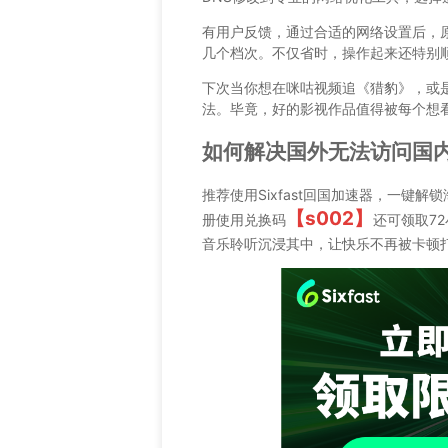
有用户反馈，通过合适的网络设置后，
几个档次。不仅省时，操作起来还特别
下次当你想在咪咕视频追《猎豹》，或
法。毕竟，好的影视作品值得被每个想
如何解决国外无法访问国
推荐使用Sixfast回国加速器，一键
【s002】
册使用兑换码
还可领取7
音乐聆听沉浸其中，让快乐不再被卡顿打