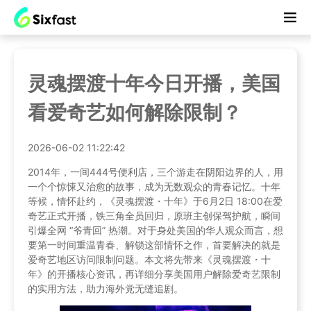
灵魂摆渡十年今日开播，美国
看爱奇艺如何解除限制？
2026-06-02 11:22:42
2014年，一间444号便利店，三个游走在阴阳边界的人，用
一个个惊悚又治愈的故事，成为无数观众的青春记忆。十年
等候，情怀赴约，《灵魂摆渡・十年》于6月2日 18:00在爱
奇艺正式开播，铁三角全员回归，原班主创保驾护航，瞬间
引爆全网 “爷青回” 热潮。对于身处美国的华人观众而言，想
要第一时间重温青春、解锁这部情怀之作，首要解决的就是
爱奇艺地区访问限制问题。本文将先带来《灵魂摆渡・十
年》的开播核心资讯，再详细分享美国用户解除爱奇艺限制
的实用方法，助力海外党无缝追剧。