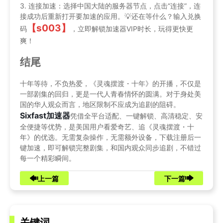
3. 连接加速：选择中国大陆的服务器节点，点击“连接”，连
接成功后重新打开要加速的应用。💡还在等什么？输入兑换
【s003】
码
，立即解锁加速器VIP时长，玩得更快更
爽！
结尾
十年等待，不负热爱，《灵魂摆渡・十年》的开播，不仅是
一部剧集的回归，更是一代人青春情怀的圆满。对于身处美
国的华人观众而言，地区限制不应成为追剧的阻碍。
Sixfast加速器
凭借全平台适配、一键解锁、高清稳定、安
全便捷等优势，是美国用户看爱奇艺、追《灵魂摆渡・十
年》的优选。无需复杂操作，无需额外设备，下载注册后一
键加速，即可解锁完整剧集，和国内观众同步追剧，不错过
每一个精彩瞬间。
上一篇
下一篇
关键词