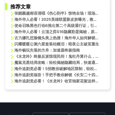
推荐文章
张靓颖越南语清唱《伤心剖半》惊艳全场！现场直呼《跳楼机》太好用
海外华人必看！2025英雄联盟新皮肤曝光，教你如何突破地区限制畅玩国服
使命召唤黑色行动6推出第二个高级通行证，引发玩家争议
海外华人必看！云顶之弈S16隐藏彩蛋揭秘，原来这些角色背后藏着惊人故事
古力娜扎怼脸镜头美上热搜！海外华人如何解锁咪咕视频追星福利？
闪耀暖暖公测六星套装枯蝶泪：暗夜公主破茧重生
海外畅玩失落的方舟：加速器终极指南
《水龙吟》终极反派惊现民间！鬼牡丹算什么，这位才是真正的撒旦
魔鼠克星结局攻略：轻松揭秘隐藏结局，快速通关技巧分享
海外追剧党必看！5招教你破解地区限制，轻松追《欢乐家长群2》
海外追剧党福音！手把手教你解锁《长安二十四计》，陈楚生主题曲抢先听
海外追剧党必看！《水龙吟》收官独家花絮这样看才过瘾