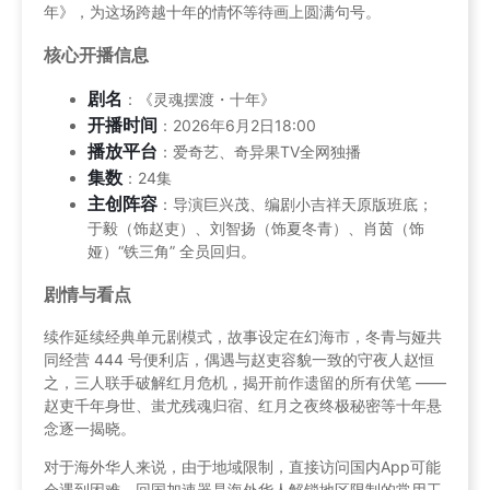
年》，为这场跨越十年的情怀等待画上圆满句号。
核心开播信息
剧名
：《灵魂摆渡・十年》
开播时间
：2026年6月2日18:00
播放平台
：爱奇艺、奇异果TV全网独播
集数
：24集
主创阵容
：导演巨兴茂、编剧小吉祥天原版班底；
于毅（饰赵吏）、刘智扬（饰夏冬青）、肖茵（饰
娅）“铁三角” 全员回归。
剧情与看点
续作延续经典单元剧模式，故事设定在幻海市，冬青与娅共
同经营 444 号便利店，偶遇与赵吏容貌一致的守夜人赵恒
之，三人联手破解红月危机，揭开前作遗留的所有伏笔 ——
赵吏千年身世、蚩尤残魂归宿、红月之夜终极秘密等十年悬
念逐一揭晓。
对于海外华人来说，由于地域限制，直接访问国内App可能
会遇到困难。回国加速器是海外华人解锁地区限制的常用工