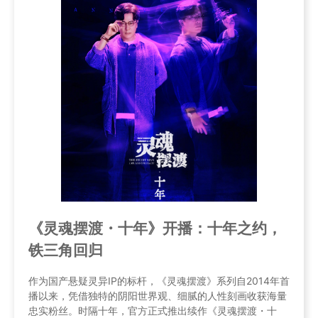
《灵魂摆渡・十年》开播：十年之约，
铁三角回归
作为国产悬疑灵异IP的标杆，《灵魂摆渡》系列自2014年首
播以来，凭借独特的阴阳世界观、细腻的人性刻画收获海量
忠实粉丝。时隔十年，官方正式推出续作《灵魂摆渡・十