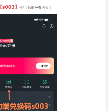
【s003】
-即可领取免费时长！