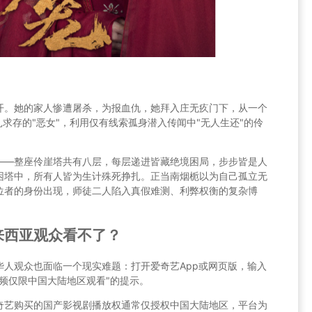
开。她的家人惨遭屠杀，为报血仇，她拜入庄无疚门下，从一个
扎求存的"恶女"，利用仅有线索孤身潜入传闻中"无人生还"的伶
——整座伶崖塔共有八层，每层递进皆藏绝境困局，步步皆是人
困塔中，所有人皆为生计殊死挣扎。正当南烟栀以为自己孤立无
位者的身份出现，师徒二人陷入真假难测、利弊权衡的复杂博
来西亚观众看不了？
华人观众也面临一个现实难题：打开爱奇艺App或网页版，输入
频仅限中国大陆地区观看"的提示。
奇艺购买的国产影视剧播放权通常仅授权中国大陆地区，平台为