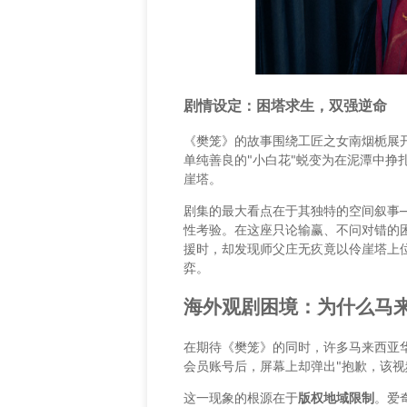
剧情设定：困塔求生，双强逆命
《樊笼》的故事围绕工匠之女南烟栀展
单纯善良的"小白花"蜕变为在泥潭中挣
崖塔。
剧集的最大看点在于其独特的空间叙事
性考验。在这座只论输赢、不问对错的
援时，却发现师父庄无疚竟以伶崖塔上
弈。
海外观剧困境：为什么马
在期待《樊笼》的同时，许多马来西亚
会员账号后，屏幕上却弹出"抱歉，该视
这一现象的根源在于
版权地域限制
。爱