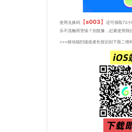
【
s003
】
使用兑换码
还可领取72
乐不流畅而苦恼？别犹豫，赶紧使用我
>>>移动端扫描或者长按识别下面二维码