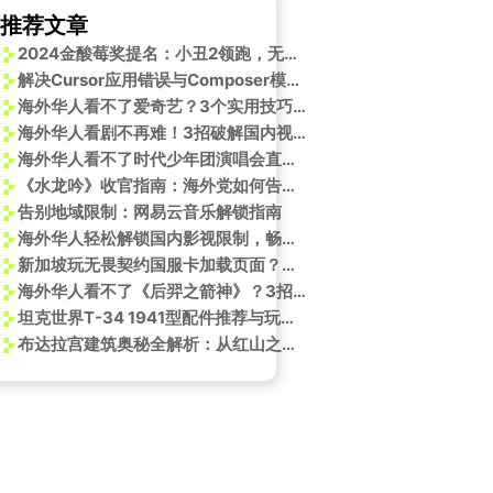
推荐文章
2024金酸莓奖提名：小丑2领跑，无主之地成最大输家
解决Cursor应用错误与Composer模式卡顿问题，提升编程效率
海外华人看不了爱奇艺？3个实用技巧轻松解除地区限制，喜剧之王单口季全程追更
海外华人看剧不再难！3招破解国内视频平台地区限制
海外华人看不了时代少年团演唱会直播？3招教你轻松解锁地区限制
《水龙吟》收官指南：海外党如何告别卡顿，高清追完唐俪辞宿命终章
告别地域限制：网易云音乐解锁指南
海外华人轻松解锁国内影视限制，畅享高清流畅观看体验
新加坡玩无畏契约国服卡加载页面？无畏契约年度终局夜市现已开启！
海外华人看不了《后羿之箭神》？3招教你破解地区限制，追最新国产动画！
坦克世界T-34 1941型配件推荐与玩法技巧
布达拉宫建筑奥秘全解析：从红山之巅到密宗圣境的时空解码