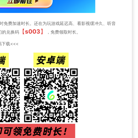
小时免费加速时长。还在为玩游戏延迟高、看影视缓冲久、听音
【
s003
】
们的兑换码
，免费领取时长。
下载<<<