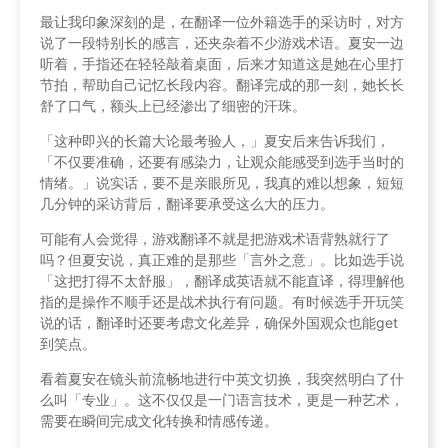
最让我印象深刻的是，在翻译一位外籍选手的采访时，对方
说了一段特别长的感言，还夹杂着不少游戏术语。夏安一边
听着，手指还在轻轻敲着桌面，后来才知道这是她在心里打
节拍，帮助自己记忆长段内容。翻译完成的那一刻，她长长
舒了口气，额头上已经渗出了细密的汗珠。
「这种即兴的长篇大论最考验人，」夏安后来告诉我们，
「不仅要准确，还要有感染力，让观众能感受到选手当时的
情绪。」说实话，要不是亲眼所见，我真的难以想象，短短
几分钟的采访背后，翻译要承受这么大的压力。
可能有人会觉得，游戏翻译不就是把游戏术语背熟就行了
吗？但夏安说，真正难的是那些「言外之意」。比如选手说
「这把打得不太舒服」，翻译成英语就不能直译，得理解他
指的是操作不顺手还是战术执行有问题。有时候选手开玩笑
说的话，翻译时还要考虑文化差异，确保外国观众也能get
到笑点。
看着夏安在镜头前流畅地进行中英文切换，我突然明白了什
么叫「专业」。这不仅仅是一门语言技术，更是一种艺术，
需要在瞬间完成文化转换和情感传递。