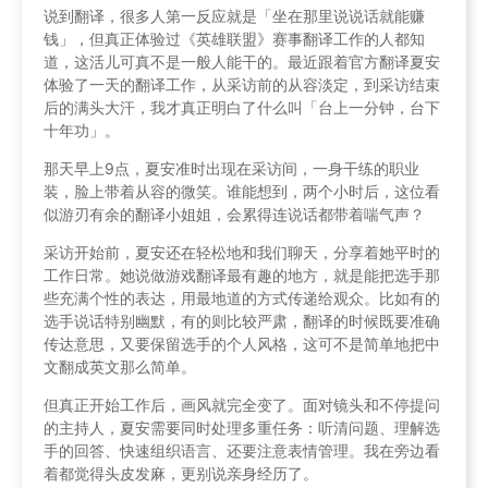
说到翻译，很多人第一反应就是「坐在那里说说话就能赚
钱」，但真正体验过《英雄联盟》赛事翻译工作的人都知
道，这活儿可真不是一般人能干的。最近跟着官方翻译夏安
体验了一天的翻译工作，从采访前的从容淡定，到采访结束
后的满头大汗，我才真正明白了什么叫「台上一分钟，台下
十年功」。
那天早上9点，夏安准时出现在采访间，一身干练的职业
装，脸上带着从容的微笑。谁能想到，两个小时后，这位看
似游刃有余的翻译小姐姐，会累得连说话都带着喘气声？
采访开始前，夏安还在轻松地和我们聊天，分享着她平时的
工作日常。她说做游戏翻译最有趣的地方，就是能把选手那
些充满个性的表达，用最地道的方式传递给观众。比如有的
选手说话特别幽默，有的则比较严肃，翻译的时候既要准确
传达意思，又要保留选手的个人风格，这可不是简单地把中
文翻成英文那么简单。
但真正开始工作后，画风就完全变了。面对镜头和不停提问
的主持人，夏安需要同时处理多重任务：听清问题、理解选
手的回答、快速组织语言、还要注意表情管理。我在旁边看
着都觉得头皮发麻，更别说亲身经历了。