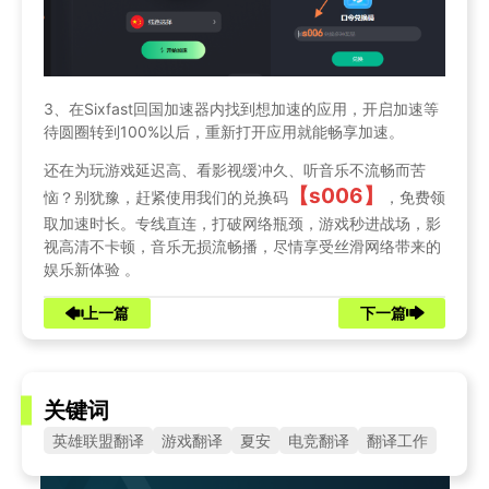
3、在Sixfast回国加速器内找到想加速的应用，开启加速等
待圆圈转到100%以后，重新打开应用就能畅享加速。
还在为玩游戏延迟高、看影视缓冲久、听音乐不流畅而苦
【s006】
恼？别犹豫，赶紧使用我们的兑换码
，免费领
取加速时长。专线直连，打破网络瓶颈，游戏秒进战场，影
视高清不卡顿，音乐无损流畅播，尽情享受丝滑网络带来的
娱乐新体验 。
上一篇
下一篇
关键词
英雄联盟翻译
游戏翻译
夏安
电竞翻译
翻译工作