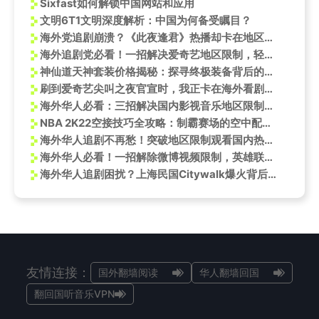
Sixfast如何解锁中国网站和应用
文明6T1文明深度解析：中国为何备受瞩目？
海外党追剧崩溃？《此夜逢君》热播却卡在地区限制！3招教你轻松解锁
海外追剧党必看！一招解决爱奇艺地区限制，轻松解锁《运钞大劫案》等国产新片
神仙道天神套装价格揭秘：探寻终极装备背后的价值
刷到爱奇艺尖叫之夜官宣时，我正卡在海外看剧的转圈圈里——突然想起那些年追不上的直播
海外华人必看：三招解决国内影视音乐地区限制，中秋晚会不再错过
NBA 2K22空接技巧全攻略：制霸赛场的空中配合——NBA 2K22国服游戏加速器
海外华人追剧不再愁！突破地区限制观看国内热门影视综艺全攻略
海外华人必看！一招解除微博视频限制，英雄联盟新皮肤卡莉丝塔帅炸了
海外华人追剧困扰？上海民国Citywalk爆火背后的地区限制破解思路
友情连接：
国外翻墙阅读
华人翻墙回国
翻回国听音乐VPN