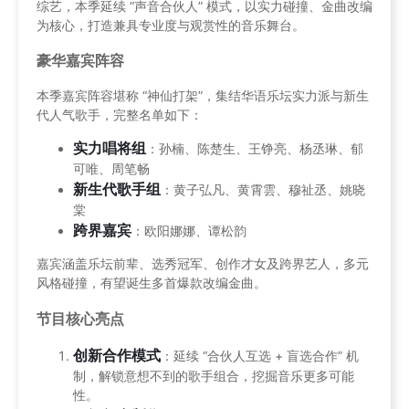
综艺，本季延续 “声音合伙人” 模式，以实力碰撞、金曲改编
为核心，打造兼具专业度与观赏性的音乐舞台。
豪华嘉宾阵容
本季嘉宾阵容堪称 “神仙打架”，集结华语乐坛实力派与新生
代人气歌手，完整名单如下：
实力唱将组
：孙楠、陈楚生、王铮亮、杨丞琳、郁
可唯、周笔畅
新生代歌手组
：黄子弘凡、黄霄雲、穆祉丞、姚晓
棠
跨界嘉宾
：欧阳娜娜、谭松韵
嘉宾涵盖乐坛前辈、选秀冠军、创作才女及跨界艺人，多元
风格碰撞，有望诞生多首爆款改编金曲。
节目核心亮点
创新合作模式
：延续 “合伙人互选 + 盲选合作” 机
制，解锁意想不到的歌手组合，挖掘音乐更多可能
性。