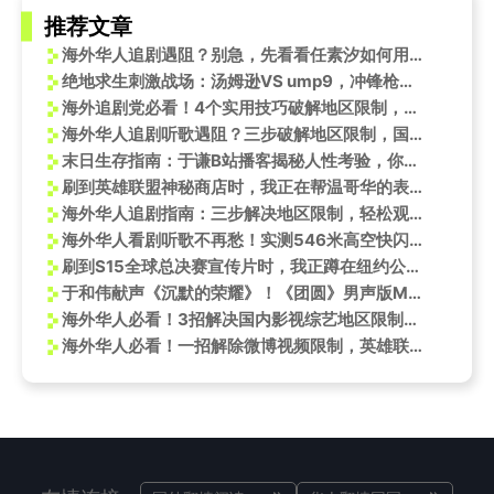
推荐文章
海外华人追剧遇阻？别急，先看看任素汐如何用野心演技打破职场天花板
绝地求生刺激战场：汤姆逊VS ump9，冲锋枪性能深度对比
海外追剧党必看！4个实用技巧破解地区限制，轻松观看国内热播剧
海外华人追剧听歌遇阻？三步破解地区限制，国内影视音乐随心看
末日生存指南：于谦B站播客揭秘人性考验，你的求生装备准备好了吗？
刷到英雄联盟神秘商店时，我正在帮温哥华的表弟研究怎么解除国服限制
海外华人追剧指南：三步解决地区限制，轻松观看白鹿新剧
海外华人看剧听歌不再愁！实测546米高空快闪活动解锁地区限制新思路
刷到S15全球总决赛宣传片时，我正蹲在纽约公寓调时差——IG和T1的对决让我想起当年翻墙看比赛的疯狂
于和伟献声《沉默的荣耀》！《团圆》男声版MV曝光，唱出谍战英雄的家国情怀
海外华人必看！3招解决国内影视综艺地区限制，不再错过《云顶之弈》精英巡回赛
海外华人必看！一招解除微博视频限制，英雄联盟新皮肤卡莉丝塔帅炸了