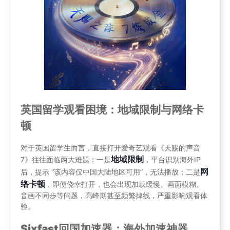
英国留学观看困境：地域限制与网络卡
顿
对于英国留学生而言，直接打开爱奇艺观看《天赐的声音
地域限制
7》往往面临两大难题：一是
，平台识别海外IP
网
后，提示 “该内容仅中国大陆地区可用”，无法播放；二是
络卡顿
，即便侥幸打开，也会出现加载缓慢、画面模糊、
音画不同步等问题，高峰期甚至频繁掉线，严重影响观看体
验。
Sixfast回国加速器：海外加速神器