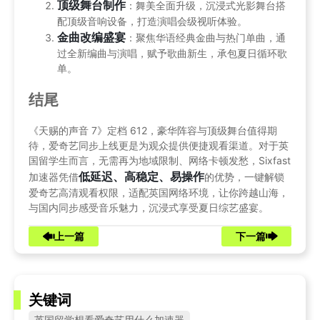
顶级舞台制作
：舞美全面升级，沉浸式光影舞台搭
配顶级音响设备，打造演唱会级视听体验。
金曲改编盛宴
：聚焦华语经典金曲与热门单曲，通
过全新编曲与演唱，赋予歌曲新生，承包夏日循环歌
单。
结尾
《天赐的声音 7》定档 612，豪华阵容与顶级舞台值得期
待，爱奇艺同步上线更是为观众提供便捷观看渠道。对于英
国留学生而言，无需再为地域限制、网络卡顿发愁，Sixfast
低延迟、高稳定、易操作
加速器凭借
的优势，一键解锁
爱奇艺高清观看权限，适配英国网络环境，让你跨越山海，
与国内同步感受音乐魅力，沉浸式享受夏日综艺盛宴。
上一篇
下一篇
关键词
英国留学想看爱奇艺用什么加速器