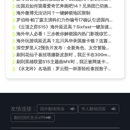
出国后如何观看爱奇艺奔跑吧14？兄弟团已切换整活模式
海外微博无法访问？一键解锁地区限制
罗伯特·帕丁森主演科幻力作编号17确认引进国内！
《云顶之弈S15》海外延迟高？Sixfast一键加速解锁国服畅玩！
海外华人必看！三步教你解锁国内热门影视综艺，不再错过精彩赛事
海外玩游戏延迟高？忘川风华录国服卡顿？这篇攻略帮你解决！
深空梦里人2预告片发布：全新角色、太空冒险和2025年1月31日发售日期确认
刷到花仙子崔丝塔娜新皮肤时，我正卡在300ms延迟上——海外党看国服更新，比打晋级赛还难
刷到英雄联盟S15主题曲MV时，我正被网速卡到崩溃：海外党追国服热点的痛，谁懂？
《水龙吟》名场面：罗云熙一杯茶轻松拿捏敖子逸，网友直呼太宠了！
友情连接：
国外翻墙阅读
华人翻墙回国
翻回国听音乐VPN