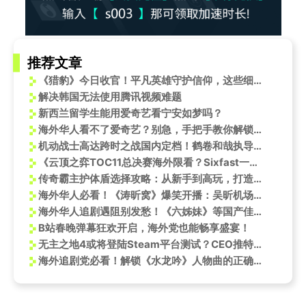
推荐文章
《猎豹》今日收官！平凡英雄守护信仰，这些细节让人泪目
解决韩国无法使用腾讯视频难题
新西兰留学生能用爱奇艺看宁安如梦吗？
海外华人看不了爱奇艺？别急，手把手教你解锁《尖叫之夜》等国内热门内容
机动战士高达跨时之战国内定档！鹤卷和哉执导，庵野秀明编剧
《云顶之弈TOC11总决赛海外限看？Sixfast一键解锁低延迟观赛指南》
传奇霸主护体盾选择攻略：从新手到高玩，打造最强防御！
海外华人必看！《涛昕窝》爆笑开播：吴昕机场崩溃大哭，海涛洗浴中心面试被吐槽
海外华人追剧遇阻别发愁！《六姊妹》等国产佳作这样看才过瘾
B站春晚弹幕狂欢开启，海外党也能畅享盛宴！
无主之地4或将登陆Steam平台测试？CEO推特调查引热议
海外追剧党必看！解锁《水龙吟》人物曲的正确姿势