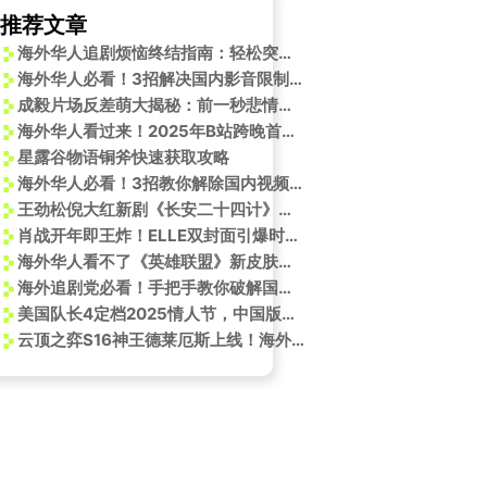
推荐文章
海外华人追剧烦恼终结指南：轻松突破地区限制观看国内热门影视
海外华人必看！3招解决国内影音限制，迪丽热巴新剧不再卡顿
成毅片场反差萌大揭秘：前一秒悲情谢淮安，后一秒秒变“皮皮淇”！
海外华人看过来！2025年B站跨晚首波嘉宾曝光，这份“回家”看直播的攻略请收好
星露谷物语铜斧快速获取攻略
海外华人必看！3招教你解除国内视频限制，轻松追《丁程鑫充电宝型人格》等热门内容
王劲松倪大红新剧《长安二十四计》定档！海外华人如何解锁观看？
肖战开年即王炸！ELLE双封面引爆时尚圈，海外粉丝如何同步追星不卡顿？
海外华人看不了《英雄联盟》新皮肤？3招教你解锁大陆限定内容
海外追剧党必看！手把手教你破解国内影视平台地区限制
美国队长4定档2025情人节，中国版海报发布
云顶之弈S16神王德莱厄斯上线！海外玩家如何用Sixfast解锁国服加速