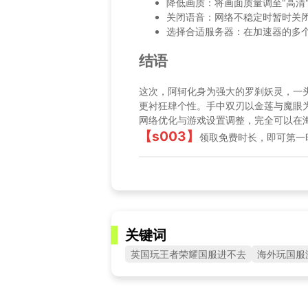
降低画质：将画面质量调至"高清
关闭语音：网络不稳定时暂时关
选择合适服务器：在加速器的多
结语
这次，阿轲化身为强大的罗刹妖灵，一
更衬狂肆个性。手中双刃以金莲与魔眼为饰
网络优化与游戏设置调整，完全可以在海外
【s003】
领取免费时长，即可第一
关键词
英国玩王者荣耀国服进不去
海外玩国服