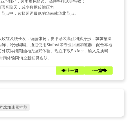
"或"流畅"，关闭角色描边、高帧率模式等特效；
闭语音聊天，减少数据传输压力；
个节点中，选择延迟最低的华南或华北节点。
头玫红及腰长发，诡丽张扬，皮甲劲装裹住利落身形，飘飘裙摆
，冷光幽幽。通过使用Sixfast等专业回国加速器，配合本地
获得媲美国内的游戏体验。现在下载Sixfast，输入兑换码
时间体验阿轲全新妖灵皮肤。
上一篇
下一篇
游戏加速器推荐