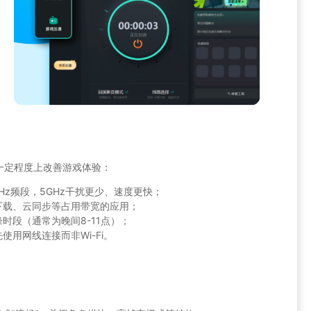
一定程度上改善游戏体验：
.4GHz频段，5GHz干扰更少、速度更快；
下载、云同步等占用带宽的应用；
时段（通常为晚间8-11点）；
用网线连接而非Wi-Fi。