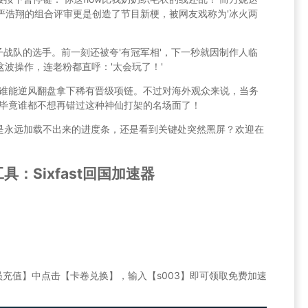
严浩翔
的组合评审更是创造了节目新梗，被网友戏称为'冰火两
子
战队的选手。前一刻还被夸'有冠军相'，下一秒就因制作人临
目组这波操作，连老粉都直呼：'太会玩了！'
谁能逆风翻盘拿下稀有晋级项链。不过对海外观众来说，当务
—毕竟谁都不想再错过这种神仙打架的名场面了！
是永远加载不出来的进度条，还是看到关键处突然黑屏？欢迎在
：Sixfast回国加速器
员充值】中点击【卡卷兑换】，输入【s003】即可领取免费加速