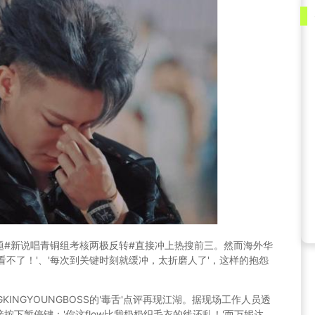
题
#新说唱青铜组考核两极反转#
直接冲上热搜前三。然而海外华
看不了！'、'每次到关键时刻就缓冲，太折磨人了'，这样的抱怨
GKINGYOUNGBOSS
的'毒舌'点评再现江湖。据现场工作人员透
下暂停键：'你这flow比我奶奶织毛衣的线还乱！'而万妮达