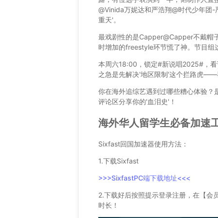
@Vinida万妮达
和严浩翔
@时代少年团-
重天'。
最戏剧性的是Capper
@Capper不戴帽
时增加的freestyle环节慌了神。节
本周六18:00，锁定
#新说唱2025#
，看
之急是先解决'地区限制'这个拦路虎—
你在海外追综艺遇到过哪些糟心体验？
评论区分享你的'血泪史'！
海外华人留学生必备加速工具
Sixfast回国加速器使用方法：
1.下载Sixfast
>>>SixfastPC端下载地址<<<
2.下载好后按照提示登录注册，在【会
时长！