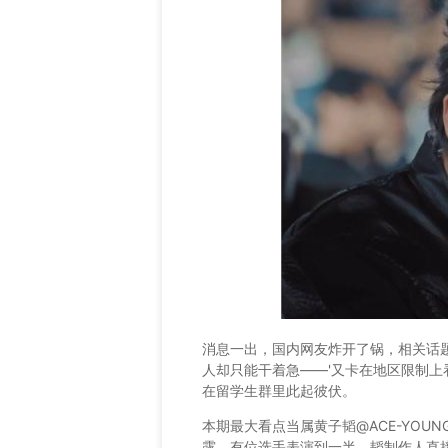
消息一出，国内网友炸开了锅，相关话
人却只能干着急——'又卡在地区限制上
在留学生群里此起彼伏。
本期最大看点当属黄子韬
@ACE-YOUN
露，有位选手表演到一半，韬制作人直接按