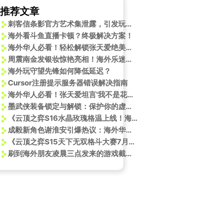
推荐文章
刺客信条影官方艺术集泄露，引发玩家争议
海外看斗鱼直播卡顿？终极解决方案！
海外华人必看！轻松解锁张天爱绝美旗袍造型，不再错过国内热门影视内容
周震南金发银妆惊艳亮相！海外乐迷如何突破限制看现场？
海外玩守望先锋如何降低延迟？
Cursor注册提示服务器错误解决指南
海外华人必看！张天爱坦言'我不是花瓶'，教你如何解锁《冼碧云》等国产剧地区限制
墨武侠装备锁定与解锁：保护你的虚拟资产
《云顶之弈S16水晶玫瑰格温上线！海外玩家如何用Sixfast解锁国服内容？》
成毅新角色谢淮安引爆热议：海外华人如何解锁咪咕视频追剧？
《云顶之弈S15天下无双格斗大赛7月31日开赛！海外玩家如何用Sixfast低延迟参赛？》
刷到海外朋友凌晨三点发来的游戏截图，我才明白：国服限制卡住的不仅是网速，还有那份归属感